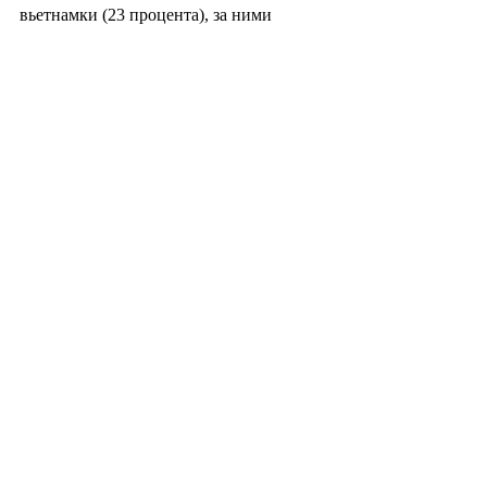
вьетнамки (23 процента), за ними 
следуют китаянки с 17,8 процента и 
тайки с 11,1 процента.
Чхве Чон Юн
jychoi@heraldcorp.com
#южнаякорея
#корея
#политика
#экономика
#промышленность
#социология
#психология
#брак
#семья
#общество
#культура
#миграция
#азия