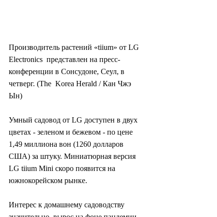
Производитель растений «tiium» от LG 
Electronics  представлен на пресс-
конференции в Сонсудоне, Сеул, в 
четверг. (The  Korea Herald / Кан Чжэ 
Ын)
Умный садовод от LG доступен в двух  
цветах - зеленом и бежевом - по цене 
1,49 миллиона вон (1260 долларов  
США) за штуку. Миниатюрная версия 
LG tiium Mini скоро появится на  
южнокорейском рынке.
Интерес к домашнему садоводству 
значительно  вырос на фоне пандемии 