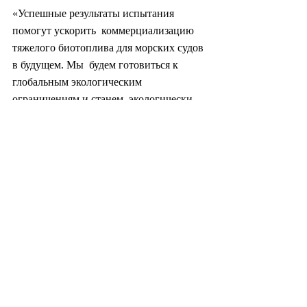
«Успешные результаты испытания 
помогут ускорить  коммерциализацию 
тяжелого биотоплива для морских судов 
в будущем. Мы  будем готовиться к 
глобальным экологическим 
ограничениям и станем  экологически 
чистой судоходной компанией» - сказал 
представитель HMM.
attom@heraldcorp.com
#южнаякорея
#корея
#биотопливо
#логистика
#судостроение
#промышленность
#общество
#экология
#биотехнология
#технология
#азия