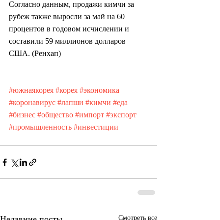
Согласно данным, продажи кимчи за 
рубеж также выросли за май на 60 
процентов в годовом исчислении и 
составили 59 миллионов долларов 
США. (Ренхап)
#южнаякорея
#корея
#экономика
#коронавирус
#лапши
#кимчи
#еда
#бизнес
#общество
#импорт
#экспорт
#промышленность
#инвестиции
Недавние посты
Смотреть все