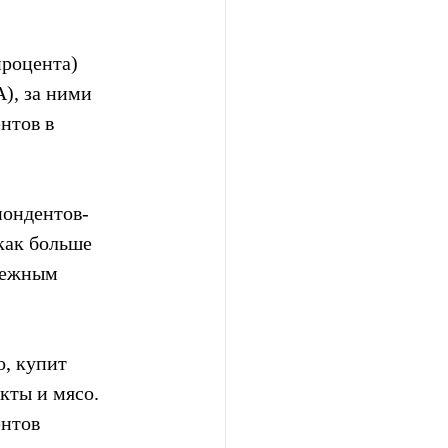
роцента) 
), за ними 
нтов в 
пондентов-
как больше 
нежным 
о, купит 
кты и мясо. 
нтов 