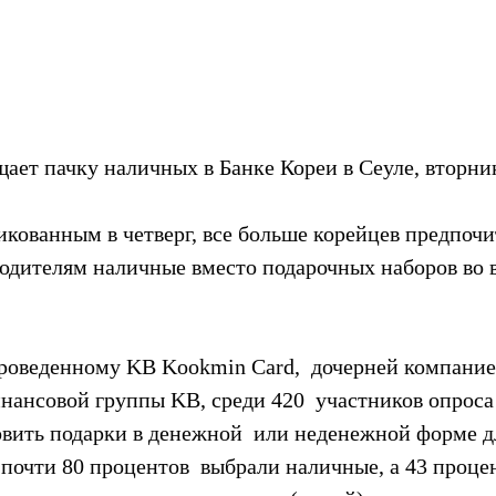
ает пачку наличных в Банке Кореи в Сеуле, вторни
икованным в четверг, все больше корейцев предпочи
родителям наличные вместо подарочных наборов во в
проведенному KB Kookmin Card,  дочерней компание
ансовой группы KB, среди 420  участников опроса
вить подарки в денежной  или неденежной форме д
почти 80 процентов  выбрали наличные, а 43 проце