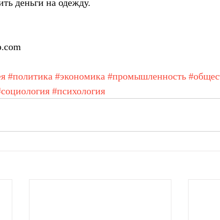
ть деньги на одежду.
p.com
ея
#политика
#экономика
#промышленность
#общес
#социология
#психология