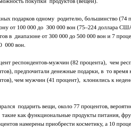
можность покупки  продуктов (вещей).
жных подарков одному  родителю, большинство (74 п
ону от 100 000 до  300 000 вон (75–224 доллара США
ов в  диапазоне от 300 000 до 500 000 вон и 7 проце
  000 вон.
цент респондентов-мужчин (82 процента),  чем рес
тов), предпочитали денежные подарки, в  то время 
тов), чем мужчин (41 процент),  клонились к неде
ирался  подарить вещи, около 77 процентов, вероятн
  такие как функциональные продукты питания, фру
оцентов намерены приобрести косметику, а 10 проце