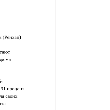
к (Рёнхап)
тают  
ремя  
й 
 91 процент 
ля своих 
нта 