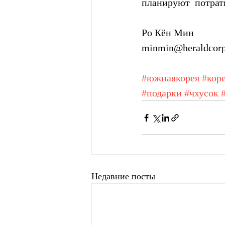
планируют  потрати
Ро Кён Мин
minmin@heraldcor
#южнаякорея
#кор
#подарки
#чхусок
Недавние посты