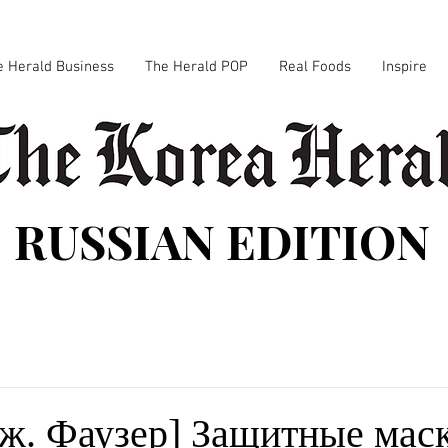
e Herald Business
The Herald POP
Real Foods
Inspire
RUSSIAN EDITION
Дж. Фаузер] Защитные мас