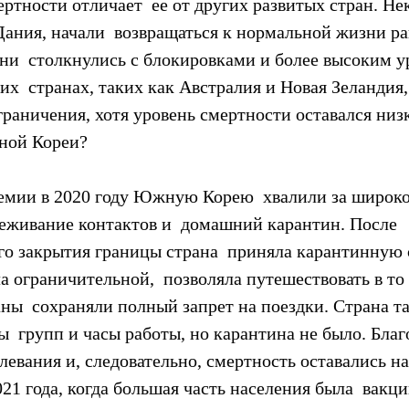
ртности отличает  ее от других развитых стран. Не
Дания, начали  возвращаться к нормальной жизни ра
ни  столкнулись с блокировками и более высоким у
их  странах, таких как Австралия и Новая Зеландия,
граничения, хотя уровень смертности оставался низ
ной Кореи?
емии в 2020 году Южную Корею  хвалили за широк
леживание контактов и  домашний карантин. После 
о закрытия границы страна  приняла карантинную 
ла ограничительной,  позволяла путешествовать в то 
ны  сохраняли полный запрет на поездки. Страна т
  групп и часы работы, но карантина не было. Благ
левания и, следовательно, смертность оставались на
021 года, когда большая часть населения была  вакц