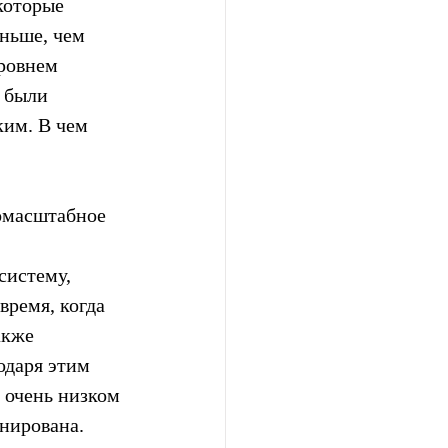
которые 
ньше, чем 
ровнем 
 были 
ким. В чем 
омасштабное 
систему, 
время, когда 
акже 
одаря этим 
 очень низком 
инирована. 