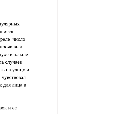
пулярных  
шиеся  
реле  число 
проявляли 
ухе в начале 
а случаев 
ть на улицу и 
 чувствовал 
к для лица в 
ок и ее 