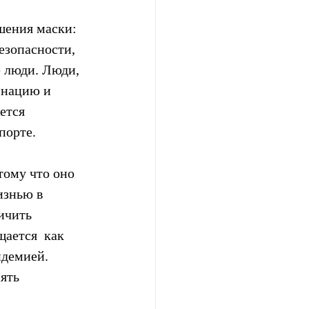
шения маски:  
езопасности, 
е люди. Люди, 
инацию и 
ется 
порте.
ому что оно 
изнью в 
ичить  
ается  как 
ндемией. 
ять 