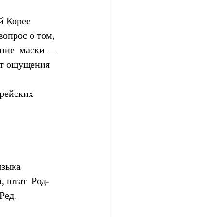
й Корее 
опрос о том,  
ние  маски — 
ят ощущения 
 
рейских 
зыка  
, штат  Род-
Ред.