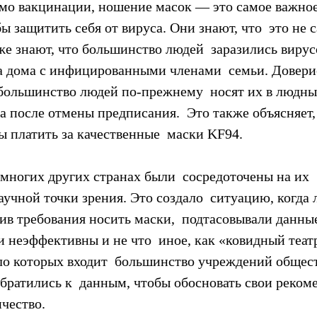
имо вакцинации, ношение масок — это самое важное,
бы защитить себя от вируса. Они знают, что  это не
же знают, что большинство людей  заразились вирус
та дома с инфицированными членами  семьи. Довери
 большинство людей по-прежнему  носят их в людны
а после отмены предписания.  Это также объясняет,
ы платить за качественные  маски KF94.
многих других странах были  сосредоточены на их 
учной точки зрения. Это создало  ситуацию, когда 
в требования носить маски,  подтасовывали данные
и неэффективны и не что  иное, как «ковидный театр
ло которых входит  большинство учреждений общес
братились к  данным, чтобы обосновать свои реком
чество.