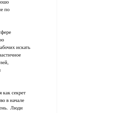
рошо 
е по 
сфере  
ю  
рабочих искать 
частичное 
лей, 
 
 как секрет 
о в начале  
ень.  Люди 