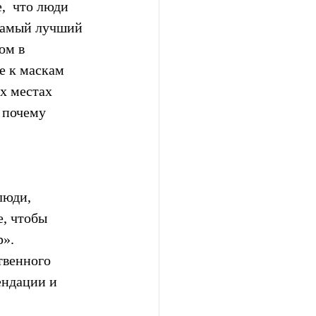
  что люди 
 самый лучший 
ом в 
е к маскам 
х местах 
 почему 
люди, 
, чтобы 
». 
твенного 
ендации и 