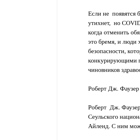
Если не  появятся
утихнет,  но COVID
когда отменить об
это бремя, и люди 
безопасности, кот
конкурирующими п
чиновников здраво
Роберт Дж. Фаузер
Роберт  Дж. Фаузе
Сеульского национа
Айленд. С ним можн