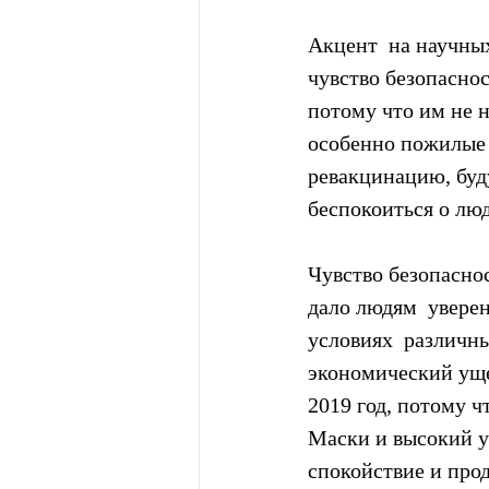
Акцент  на научны
чувство безопаснос
потому что им не н
особенно пожилые 
ревакцинацию, буду
беспокоиться о люд
Чувство безопасно
дало людям  увере
условиях  различны
экономический уще
2019 год, потому ч
Маски и высокий у
спокойствие и прод