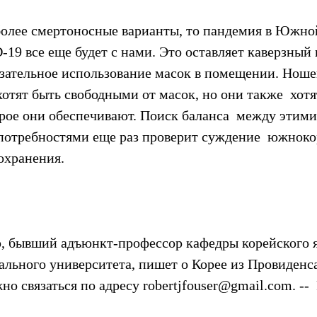
 более смертоносные варианты, то пандемия в Южно
-19 все еще будет с нами. Это оставляет каверзный в
язательное использование масок в помещении. Ноше
хотят быть свободными от масок, но они также  хот
орое они обеспечивают. Поиск баланса  между этими
отребностями еще раз проверит суждение  южноко
охранения.
р, бывший адъюнкт-профессор кафедры корейского я
льного университета, пишет о Корее из Провиденса
о связаться по адресу robertjfouser@gmail.com. --  