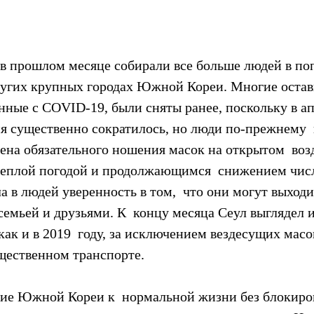
в прошлом месяце собирали все больше людей в по
ругих крупных городах Южной Кореи. Многие остав
нные с COVID-19, были сняты ранее, поскольку в ап
ия существенно сократилось, но люди по-прежнему  
ена обязательного ношения масок на открытом  возд
 теплой погодой и продолжающимся  снижением числ
а в людей уверенность в том,  что они могут выходи
семьей и друзьями. К  концу месяца Сеул выглядел и
 как и в 2019  году, за исключением вездесущих масо
щественном транспорте.
ие Южной Кореи к  нормальной жизни без блокиров