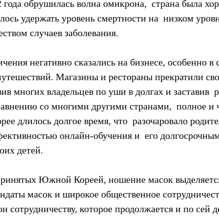
2 года обрушилась волна омикрона,  страна была хо
лось удержать уровень смертности на  низком уровн
еством случаев заболевания.
ничения негативно сказались на бизнесе, особенно в 
путешествий. Магазины и рестораны прекратили сво
вив многих владельцев по уши в долгах и заставив  
сравнению со многими другими странами,  полное и 
рее длилось долгое время, что  разочаровало родите
ективностью онлайн-обучения и  его долгосрочным
оих детей.
дпринятых Южной Кореей, ношение масок выделяется
андаты масок и широкое общественное сотрудничеств
н сотрудничеству, которое продолжается и по сей д