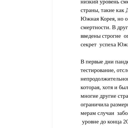
низкий уровень сме
страны, такие как 
Южная Корея, но о
смертности. В друг
введены строгие  о
секрет  успеха Юж
В первые дни панд
тестирование, отс
непродолжительног
которая, хотя и бы
многие другие стра
ограничила размеры
мерам случаи  забо
 уровне до конца 2