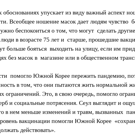
х обоснованиях упускает из виду важный аспект но
ти. Всеобщее ношение масок дает людям чувство  б
ужно беспокоиться о том, что могут  сделать други
люди в возрасте 75 лет и  старше, прошедшие вакц
т больше бояться  выходить на улицу, если им прид
ях без масок в  магазине или в общественном транс
сти  помогло Южной Корее пережить пандемию, пот
нность в том, что они пытаются жить нормальной ж
х ограничений. Это, в свою очередь, помогло огран
рб и социальные потрясения. Сеул выглядит и ощущ
то в нем меньше изменений и травм, вызванных  па
ровень вакцинации помогли Южной Корее  «сохран
олжать действовать».