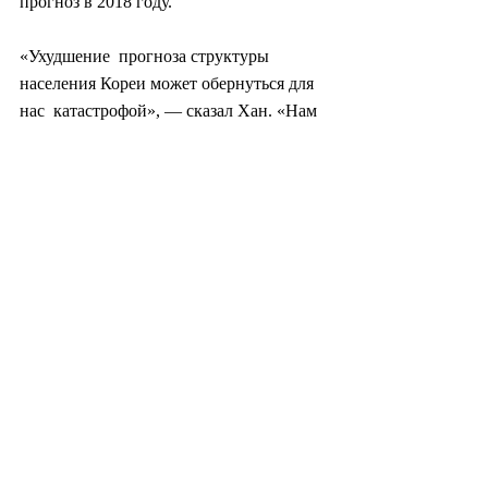
прогноз в 2018 году.
«Ухудшение  прогноза структуры 
населения Кореи может обернуться для 
нас  катастрофой», — сказал Хан. «Нам 
настоятельно рекомендуется 
немедленно  принять меры для решения 
проблемы, которая возникнет спустя 70 
лет».
По  словам Хана, структура населения 
Кореи может стать хуже, чем в Японии,  
где почти 30 процентов населения в 
возрасте 65 лет и старше.
Сон Джи Хён (consnow@heraldcorp.com)
#южнаякорея
#корея
#политика