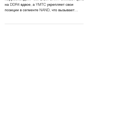
гонке за HBM4
Корреспондент Чжи Е Ын CXMT снижает цены
на DDR4 вдвое, а YMTC укрепляет свои
позиции в сегменте NAND, что вызывает
опасения по поводу уязвимости корейских
компаний LPDDR5 DRAM от ведущего
китайского производителя DRAM CXMT (веб-
сайт CXMT) Samsung Electronics и SK hynix
ведут гонку за массовое производство памяти
шестого поколения с высокой пропускной
способностью, но китайские конкуренты
добиваются успехов в других областях,
наводняя рынок устаревшими моделями DRAM-
чипов по