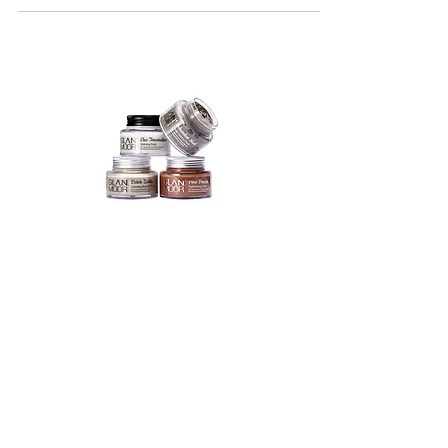
производство самой маленькой в ​​отрасли 14-
нанометровой памяти DRAM на основе
технологии EUV...