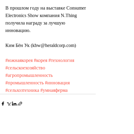
В прошлом году на выставке Consumer 
Electronics Show компания N.Thing 
получила награду за лучшую 
инновацию.
Ким Бён Ук (kbw@heraldcorp.com)
#южнаякорея
#корея
#технология
#сельскоехозяйство
#агропромышленность
#промышленность
#инновация
#сельхозтехника
#умнаяферма