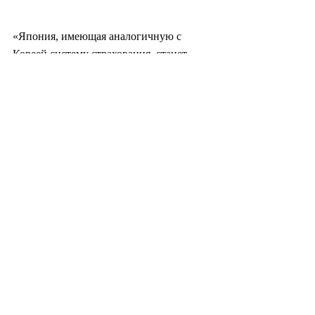
«Япония, имеющая аналогичную с 
Кореей систему страхования, станет 
первой зарубежной страной, где мы 
запустим платформу», — сказал Хван.
Шим Ву Хён
ws@heraldcorp.com
#южнаякорея
#корея
#политика
#экономика
#промышленность
#диабет
#медицина
#искусственныйинтеллект
#цифровизация
#здоровье
#здравоохранение
#азия
#общество
#культура
#бизнес