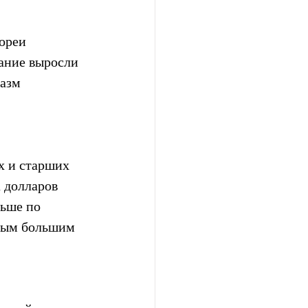
ореи 
ание выросли 
азм 
х и старших 
 долларов 
ьше по 
амым большим 