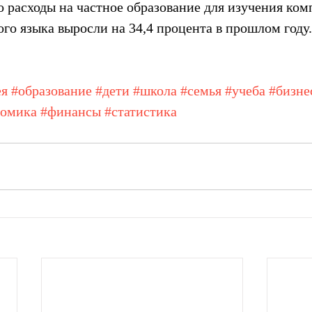
о расходы на частное образование для изучения ком
го языка выросли на 34,4 процента в прошлом году.
ея
#образование
#дети
#школа
#семья
#учеба
#бизне
номика
#финансы
#статистика