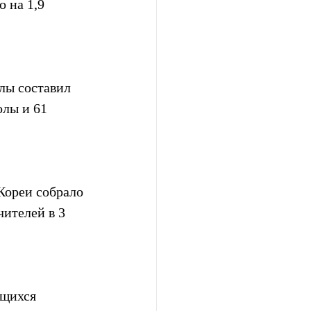
 на 1,9 
лы составил 
лы и 61 
Кореи собрало 
ителей в 3 
ащихся 