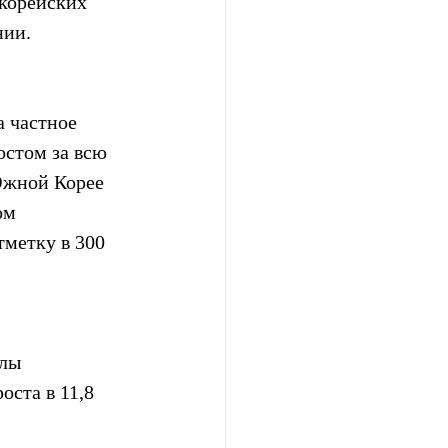
корейских 
нии.
 частное 
остом за всю 
Южной Корее 
ом 
тметку в 300 
лы 
оста в 11,8 