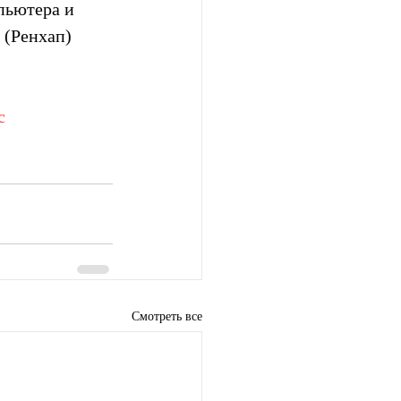
пьютера и 
 (Ренхап)
с
Смотреть все