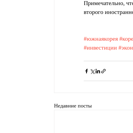
Примечательно, чт
второго иностранно
#южнаякорея
#кор
#инвестиции
#эко
Недавние посты