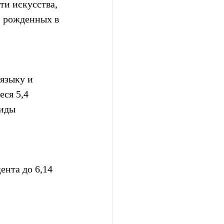
и искусства, 
, рожденных в 
языку и 
ся 5,4 
иды 
ента до 6,14 