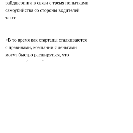
райдшеринга в связи с тремя попытками 
самоубийства со стороны водителей 
такси.
«В то время как стартапы сталкиваются 
с правилами, компании с деньгами 
могут быстро расширяться, что 
вызывает беспокойство», - сказал 
источник в отрасли на условиях 
анонимности. Он добавил, что в 
нынешней нормативной среде участятся 
случаи, когда транспортные платформы 
покупают компаний такси или 
лицензий на них.
Пак Га Ён (gypark@heraldcorp.com)