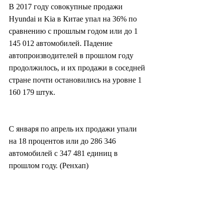
В 2017 году совокупные продажи 
Hyundai и Kia в Китае упал на 36% по 
сравнению с прошлым годом или до 1 
145 012 автомобилей. Падение 
автопроизводителей в прошлом году 
продолжилось, и их продажи в соседней 
стране почти остановились на уровне 1 
160 179 штук.
С января по апрель их продажи упали 
на 18 процентов или до 286 346 
автомобилей с 347 481 единиц в 
прошлом году. (Ренхап)
#herald
#heraldkorea
#южнаякорея
#southkorea
#korea
#корея
#китай
#кнр