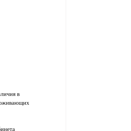
личия в 
роживающих 
инета 