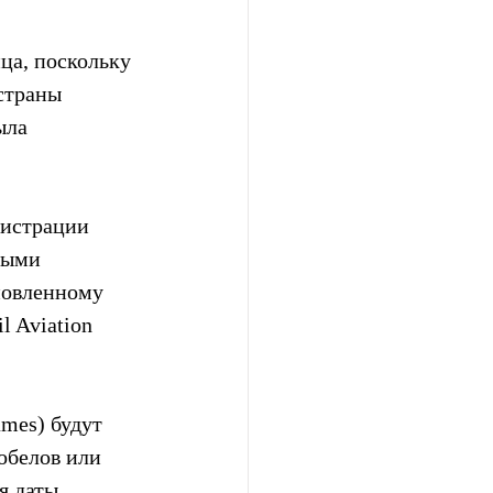
ца, поскольку 
страны 
ыла 
истрации 
ными 
новленному 
 Aviation  
ames) будут 
обелов или 
я даты 