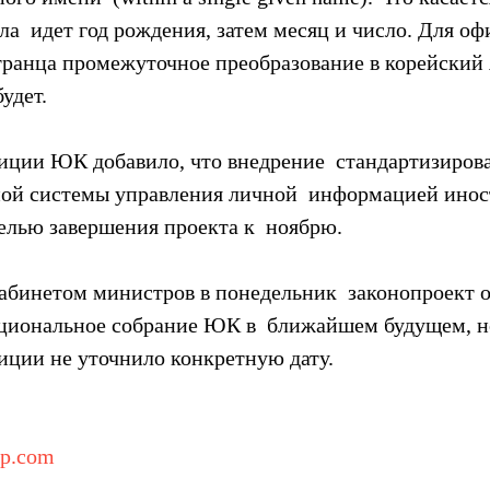
ла  идет год рождения, затем месяц и число. Для о
транца промежуточное преобразование в корейский 
удет.
ции ЮК добавило, что внедрение  стандартизиров
ой системы управления личной  информацией инос
целью завершения проекта к  ноябрю.
абинетом министров в понедельник  законопроект о
ациональное собрание ЮК в  ближайшем будущем, н
ции не уточнило конкретную дату.
rp.com