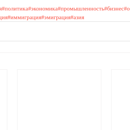
я
#политика
#экономика
#промышленность
#бизнес
#о
ция
#иммиграция
#эмиграция
#азия