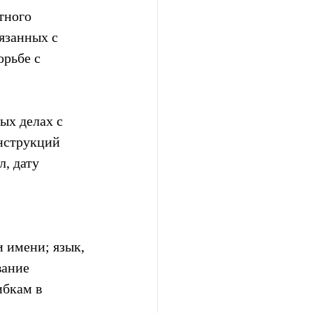
тного 
занных с  
рьбе с  
х делах с  
нструкций 
, дату 
 имени; язык, 
вание 
бкам в  