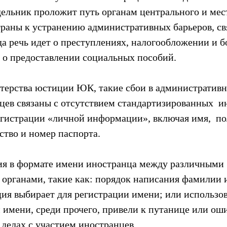
дельник проложит путь органам центрального и мес
траны к устранению административных барьеров, свя
а речь идет о преступлениях, налогообложении и бо
е о предоставлении социальных пособий.
ерства юстиции ЮК, такие сбои в административны
цев связаны с отсутствием стандартизированных  и
егистрации «личной информации», включая имя,  пол
ство и номер паспорта.
ия в формате имени иностранца между различными 
 органами, такие как: порядок написания фамилии и
ция выбирает для регистрации имени; или использо
 имени, среди прочего, привели к путанице или оши
делах с участием иностранцев.