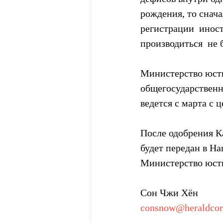
рождения, то снача
регистрации  инос
производиться  не б
Министерство юсти
общегосударственн
ведется с марта с 
После одобрения К
будет передан в Н
Министерство юсти
Сон Чжи Хён
consnow@heraldco