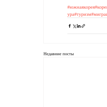
#южнаякорея
#коре
ура
#туризм
#мигра
Недавние посты