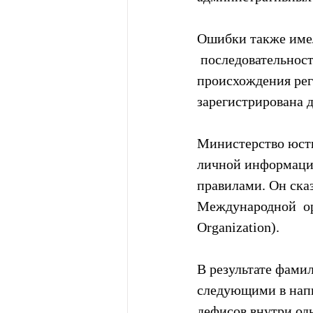
Ошибки также имел
 последовательност
происхождения реги
зарегистрирована д
Министерство юсти
личной информации
правилами. Он сказ
Международной  орг
Organization).
В результате фамил
следующими в напи
дефисов внутри одно