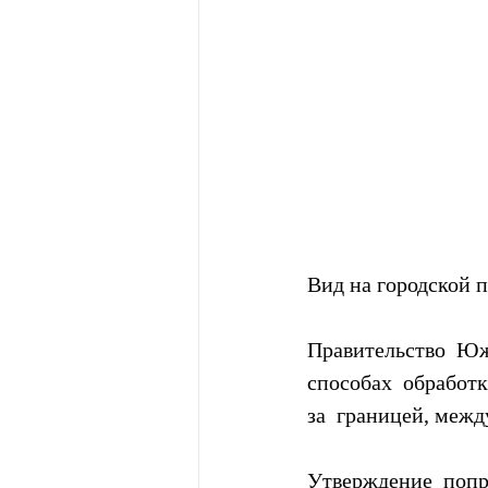
Вид на городской 
Правительство  Юж
способах  обработ
за  границей, меж
Утверждение  попр