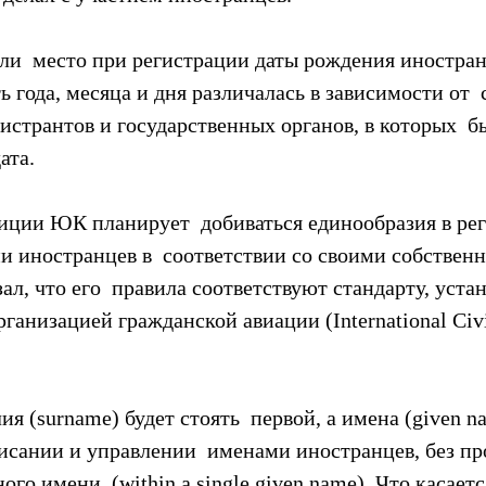
и  место при регистрации даты рождения иностран
ь года, месяца и дня различалась в зависимости от  
странтов и государственных органов, в которых  б
ата.
ции ЮК планирует  добиваться единообразия в рег
 иностранцев в  соответствии со своими собствен
ал, что его  правила соответствуют стандарту, уста
анизацией гражданской авиации (International Civil
ия (surname) будет стоять  первой, а имена (given n
сании и управлении  именами иностранцев, без пр
го имени  (within a single given name). Что касаетс