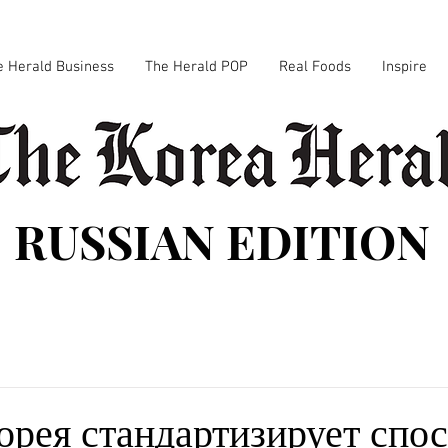
e Herald Business
The Herald POP
Real Foods
Inspire
RUSSIAN EDITION
рея стандартизирует спо