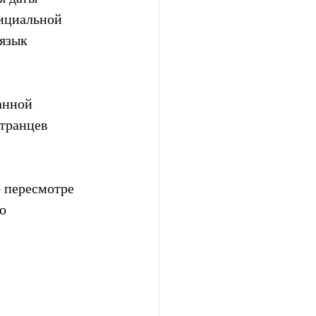
фициальной 
язык 
анной 
транцев 
 пересмотре 
о 