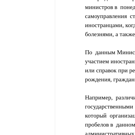
министров в  поне
самоуправления  с
иностранцами, когд
болезнями, а такж
По  данным Минист
участием иностран
или справок при р
рождения, граждан
Например,  различ
государственными 
который  организа
пробелов в  данном
административных 