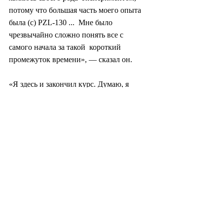
потому что большая часть моего опыта 
была (с) PZL-130 ...  Мне было 
чрезвычайно сложно понять все с 
самого начала за такой  короткий 
промежуток времени», — сказал он.
«Я здесь и закончил курс. Думаю, я 
доказал, что пилоты с турбовинтовых 
платформ тоже могут работать очень 
хорошо».