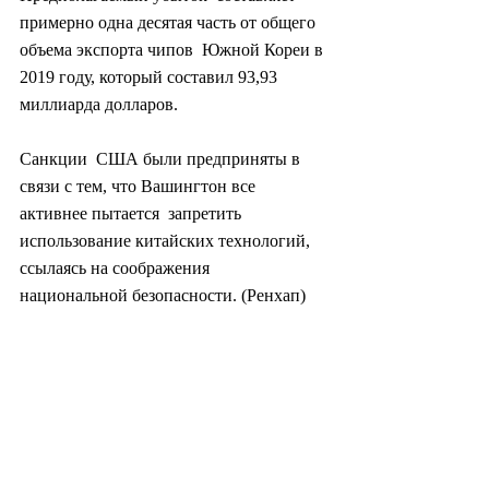
примерно одна десятая часть от общего 
объема экспорта чипов  Южной Кореи в 
2019 году, который составил 93,93 
миллиарда долларов.
Санкции  США были предприняты в 
связи с тем, что Вашингтон все 
активнее пытается  запретить 
использование китайских технологий, 
ссылаясь на соображения  
национальной безопасности. (Ренхап)
#корея
#южнаякорея
#китай
#сша
#электроника
#политика
#экономика
#геополитика
#мировойпорядок
#промышленность
#кризис
#азия