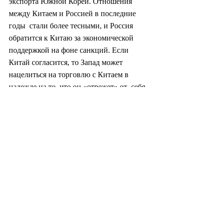
экспорта Южной Кореи. Отношения 
между Китаем и Россией в последние 
годы  стали более тесными, и Россия 
обратится к Китаю за экономической  
поддержкой на фоне санкций. Если 
Китай согласится, то Запад может  
нацелиться на торговлю с Китаем в 
надежде на то, что он «отрежет» от  себя 
Россию. В этом случае Южная Корея 
может оказаться под сильным  
давлением по поводу присоединения к 
санкциям, что поставит под угрозу  
дружественные торговые отношения с 
Китаем.
Однако Китай может  решить, что 
поддерживать Россию слишком 
рискованно, и отвернуться от  нее. Это 