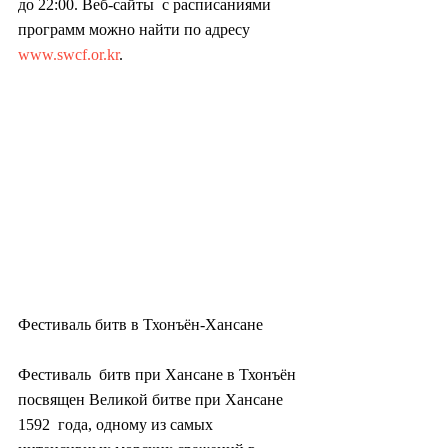
до 22:00. Веб-сайты  с расписаниями 
программ можно найти по адресу 
www.swcf.or.kr
.
Фестиваль битв в Тхонъён-Хансане
Фестиваль  битв при Хансане в Тхонъён 
посвящен Великой битве при Хансане 
1592  года, одному из самых 