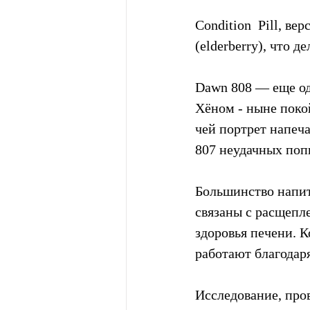
Condition  Pill, в
(elderberry), что 
Dawn 808 — еще од
Хёном - ныне поко
чей портрет напеча
807 неудачных поп
Большинство напит
связаны с расщепл
здоровья печени. К
работают благодар
Исследование, пров