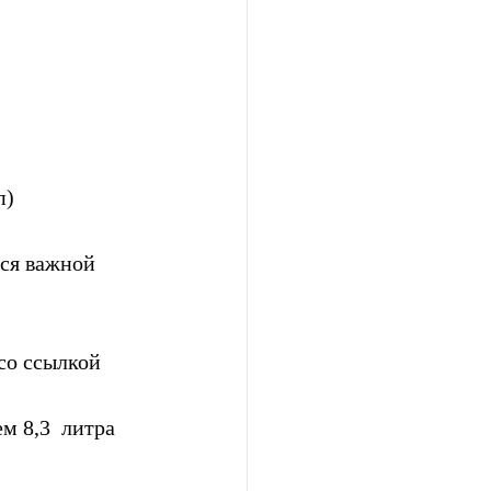
п)
тся важной 
о ссылкой  
м 8,3  литра 