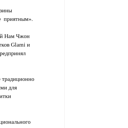
зины  
е  приятным».
ый Нам Чжон 
ков Glami и 
предпринял 
е традиционно 
ми для 
итки 
ационального 