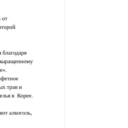
от  
торой  
 благодаря 
, выращенному 
е». 
нфетное 
х трав и  
лья в  Корее.
ют алкоголь, 