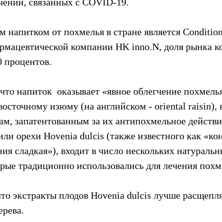
чений, связанных с COVID-19.
напитком от похмелья в стране является Condition 
мацевтической компании HK inno.N, доля рынка ко
0 процентов.
что напиток  оказывает «явное облегчение похмелья
осточному изюму (на английском - oriental raisin)
вам, запатентованным за их антипохмельное действи
ли орехи Hovenia dulcis (также известного как «ко
ния сладкая»), входит в число нескольких натуральны
орые традиционно использовались для лечения похме
что экстракты плодов Hovenia dulcis лучше расщепля
ерева.