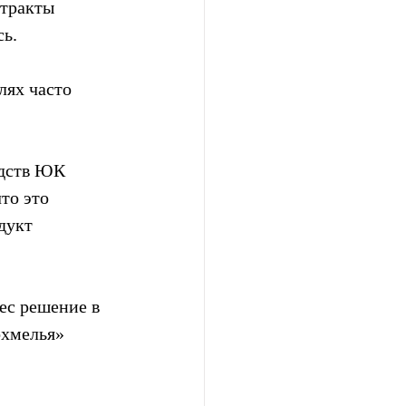
стракты 
сь.
лях часто 
едств ЮК 
то это  
дукт  
с решение в 
охмелья»  