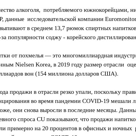
чество алкоголя,  потребляемого южнокорейцами, н
, данные  исследовательской компании Euromonitor 
 выпивают в среднем 13,7 рюмок спиртных напитков 
-за популярности соджу - корейского дистиллирова
итки от похмелья — это многомиллиардная индустр
нным Nielsen Korea, в 2019 году размер отрасли  оц
иллиардов вон (154 миллиона долларов США).
года продажи в отрасли резко упали, поскольку прави
нцирования во время пандемии COVID-19 мешали л
хоже, они снова выросли в последние месяцы. Данны
евного спроса CU показывают, что продажи напитков
ли примерно на 20 процентов в офисных и ночных  