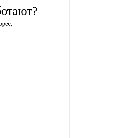
ботают?
рее, 