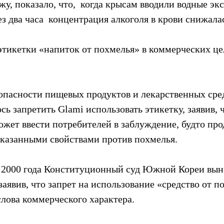
у, показало, что,  когда крысам вводили водные эк
рез два часа  концентрация алкоголя в крови снижала
этикетки «напиток от похмелья» в коммерческих це
опасности пищевых продуктов и лекарственных ср
ь запретить Glami использовать этикетку, заявив, ч
жет ввести потребителей в заблуждение, будто про
оказанными свойствами против похмелья.
 2000 года Конституционный суд Южной Кореи выне
заявив, что запрет на использование «средство от п
слова коммерческого характера.