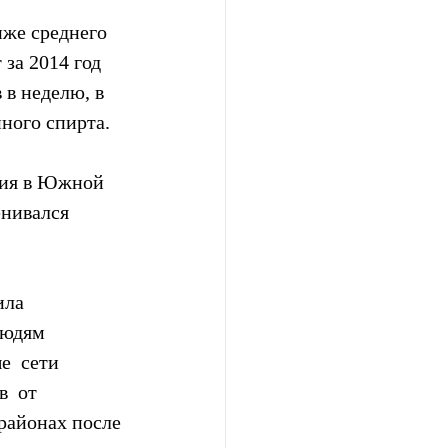
иже среднего 
за 2014 год 
в неделю, в 
нного спирта.
ия в Южной  
енивался 
ла  
юдям  
е  сети 
  от 
районах после 