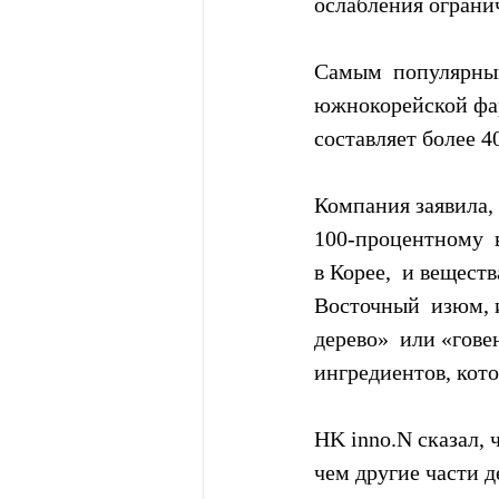
ослабления ограни
Самым  популярным 
южнокорейской фар
составляет более 4
Компания заявила, 
100-процентному  в
в Корее,  и вещест
Восточный  изюм, и
дерево»  или «гове
ингредиентов, кот
HK inno.N сказал, 
чем другие части д