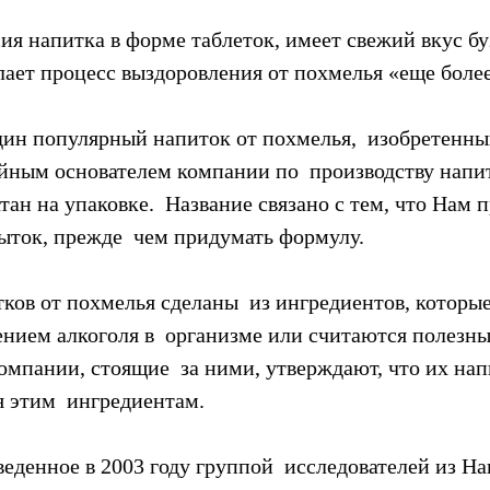
ерсия напитка в форме таблеток, имеет свежий вкус бу
делает процесс выздоровления от похмелья «еще боле
ин популярный напиток от похмелья,  изобретенн
йным основателем компании по  производству напит
тан на упаковке.  Название связано с тем, что Нам 
ыток, прежде  чем придумать формулу.
ков от похмелья сделаны  из ингредиентов, которы
ением алкоголя в  организме или считаются полезны
омпании, стоящие  за ними, утверждают, что их нап
я этим  ингредиентам.
еденное в 2003 году группой  исследователей из Н