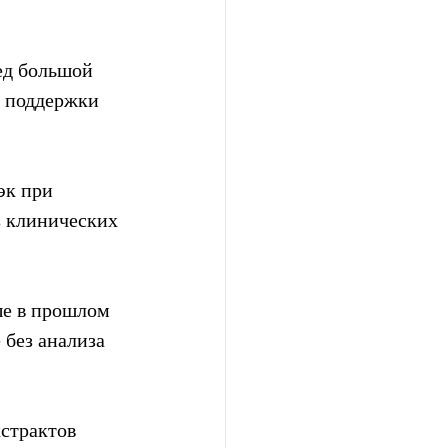
д большой  
  поддержки 
эк при 
з клинических 
ые в прошлом 
 без анализа 
страктов  