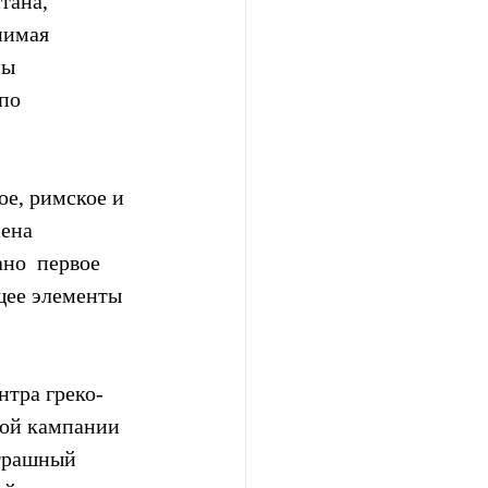
тана, 
нимая 
ы 
по 
е, римское и  
ена  
но  первое 
щее элементы 
нтра греко-
кой кампании 
страшный 