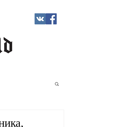
ника,