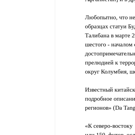
Любопытно, что не
образцах статуи Бу
Талибана в марте 
шестого - началом 
достопримечательн
прелюдией к терро
округ Колумбия, ше
Известный китайск
подробное описани
регионов» (Da Tang 
«К северо-востоку 
или 150  футов, о