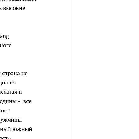
ь высокие 
ang 
ного 
 страна не 
дна из 
нежная и  
дины -  все 
ого 
 Мужчины 
енный южный 
ест».