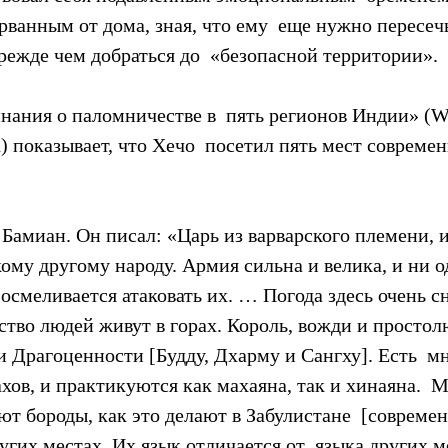
орванным от дома, зная, что ему  еще нужно пересеч
режде чем добраться до  «безопасной территории».
ания о паломничестве в  пять регионов Индии» (W
) показывает, что Хечо  посетил пять мест современ
Бамиан. Он писал: «Царь из варварского племени, и
ому другому народу. Армия сильна и велика, и ни о
 осмеливается атаковать их. … Погода здесь очень с
тво людей живут в горах. Король, вожди и простолю
 Драгоценности [Будду, Дхарму и Сангху]. Есть  мн
хов, и практикуются как махаяна, так и хинаяна. 
ают бороды, как это делают в Забулистане  [соврем
угих местах. Их язык отличается от  языка других м