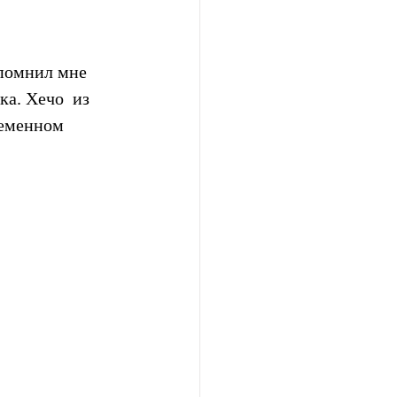
помнил мне  
а. Хечо  из 
ременном 