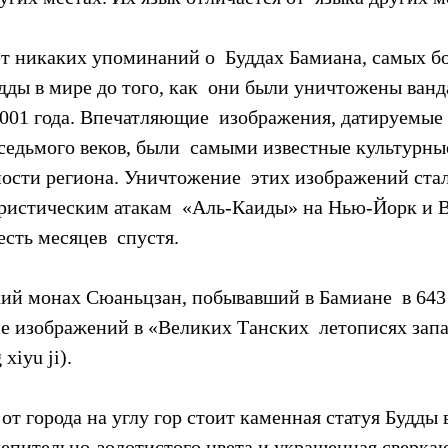
т никаких упоминаний о  Буддах Бамиана, самых б
дды в мире до того, как  они были уничтожены ван
2001 года. Впечатляющие  изображения, датируемые
седьмого веков, были  самыми известные культурны
ости региона. Уничтожение  этих изображений ста
ристическим атакам  «Аль-Каиды» на Нью-Йорк и 
сть месяцев  спустя.
ий монах Сюаньцзан, побывавший в Бамиане  в 643 г
е изображений в «Великих Танских  летописях зап
xiyu ji).
 от города на углу гор стоит каменная статуя Будды 
слепительно-золотистого цвета и украшенная сверка