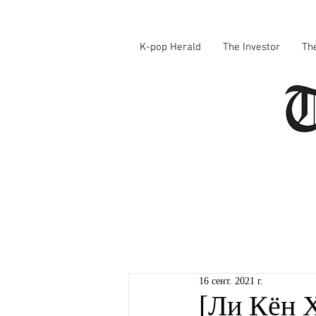
K-pop Herald
The Investor
Th
16 сент. 2021 г.
[Ли Кён 