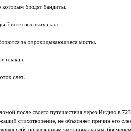
о которым бродят бандиты.
ы боятся высоких скал.
борются за опрокидывающиеся мосты.
не плакал.
оток слез.
домой после своего путешествия через Индию в 723–
жащий стихотворение, не объясняет причин его слез
твовал себя подавленным эмоциональным  бременем