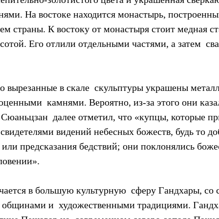
ями. На востоке находится монастырь, построенны
м страны. К востоку от монастыря стоит медная ст
сотой. Его отлили отдельными частями, а затем  сва
что вырезанные в скале  скульптуры украшены метал
оценными  камнями. Вероятно, из-за этого они каза
Сюаньцзан  далее отметил, что «купцы, которые пр
  свидетелями видений небесных божеств, будь то до
 или предсказания бедствий; они поклонялись боже
ловении».
чается в большую культурную  сферу Гандхары, со 
общинами и  художественными традициями. Гандха