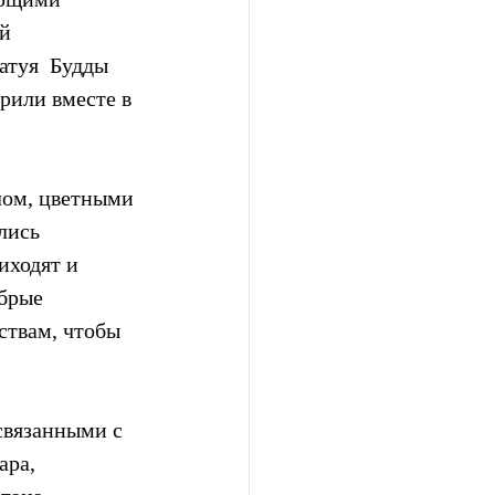
й  
атуя  Будды 
рили вместе в 
лом, цветными 
лись 
иходят и 
брые 
ствам, чтобы 
связанными с 
ра, 