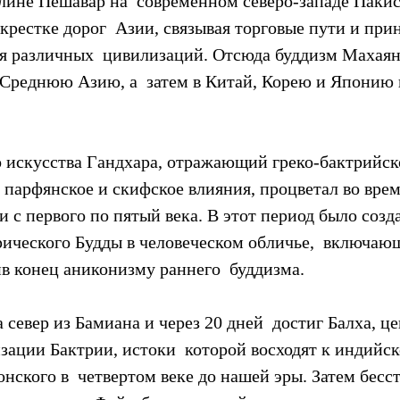
лине Пешавар на  современном северо-западе Пакис
крестке дорог  Азии, связывая торговые пути и при
я различных  цивилизаций. Отсюда буддизм Махаян
 Среднюю Азию, а  затем в Китай, Корею и Японию 
о искусства Гандхара, отражающий греко-бактрийско
 парфянское и скифское влияния, процветал во врем
с первого по пятый века. В этот период было созда
ического Будды в человеческом обличье,  включаю
в конец аниконизму раннего  буддизма.
 север из Бамиана и через 20 дней  достиг Балха, це
зации Бактрии, истоки  которой восходят к индийс
нского в  четвертом веке до нашей эры. Затем бес