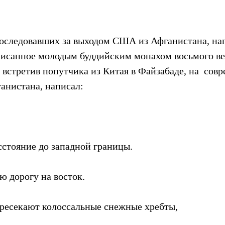
последовавших за выходом США из Афганистана, на
писанное молодым буддийским монахом восьмого век
 встретив попутчика из Китая в Файзабаде, на  сов
анистана, написал:
сстояние до западной границы.
ю дорогу на восток.
ресекают колоссальные снежные хребты,