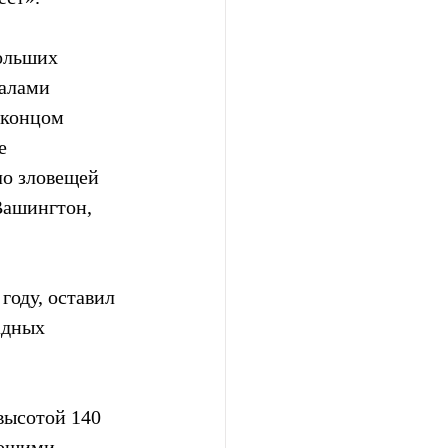
ольших 
далами 
 концом 
е 
ло зловещей 
Вашингтон, 
оду, оставил 
адных 
высотой 140 
ющими  