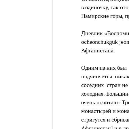
в одиночку, так от
Памирские горы, п
Дневник «Воспомин
ocheonchukguk jeon
Афганистана.
Одним из них был  
подчиняется  никак
соседних  стран не
холодная. Большинс
очень почитают Три
монастырей и мона
стригутся и сбрив
Афганистан] и в др