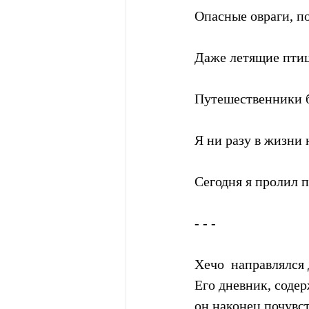
Опасные овраги, п
Даже летящие птиц
Путешественники 
Я ни разу в жизни 
Сегодня я пролил п
- - -
Хечо  направлялся 
Его дневник, содер
он наконец почувс