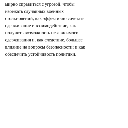
мирно справиться с угрозой, чтобы 
избежать случайных военных 
столкновений, как эффективно сочетать 
сдерживание и взаимодействие, как 
получить возможность независимого 
сдерживания и, как следствие, большее 
влияние на вопросы безопасности; и как 
обеспечить устойчивость политики, 
пережившей изменения в 
администрации, чтобы межкорейские 
отношения могли развиваться на 
стабильной основе;
Президент Юн далеко не опытный 
переговорщик. Похоже, он даже не 
склонен к диалогу. Это еще одна 
сложная задача, как заставить Юна 