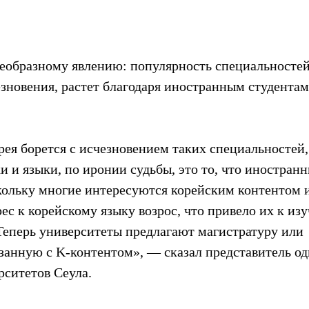
оеобразному явлению: популярность специальностей
езновения, растет благодаря иностранным студентам
рея борется с исчезновением таких специальностей,
 и языки, по иронии судьбы, это то, что иностранн
скольку многие интересуются корейским контентом и
ес к корейскому языку возрос, что привело их к из
 Теперь университеты предлагают магистратуру или 
занную с K-контентом», — сказал представитель од
ситетов Сеула.