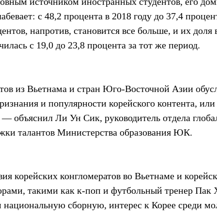
новным источником иностранных студентов, его дом
бевает: с 48,2 процента в 2018 году до 37,4 процент
ентов, напротив, становится все больше, и их доля 
илась с 19,0 до 23,8 процента за тот же период.
нтов из Вьетнама и стран Юго-Восточной Азии обус
изнания и популярности корейского контента, или 
 — объяснил Ли Ун Сик, руководитель отдела глоба
жки талантов Министерства образования ЮК.
вия корейских конгломератов во Вьетнаме и корейс
рами, такими как к-поп и футбольный тренер Пак Х
 национальную сборную, интерес к Корее среди мо