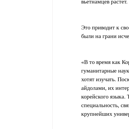
вьетнамцев растет.
Это приводит к св
были на грани исч
«В то время как Ко
гуманитарные науки
хотят изучать. По
айдолами, их интер
корейского языка.
специальность, свя
крупнейших универ