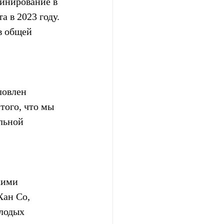
инирование в 
а в 2023 году. 
в общей 
ловлен 
того, что мы 
льной 
кими 
ан Со, 
лодых 