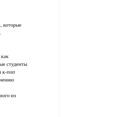
, которые 
.
 как 
ые студенты 
 к-поп 
учению 
ного из 