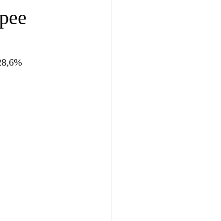
рее
28,6% 