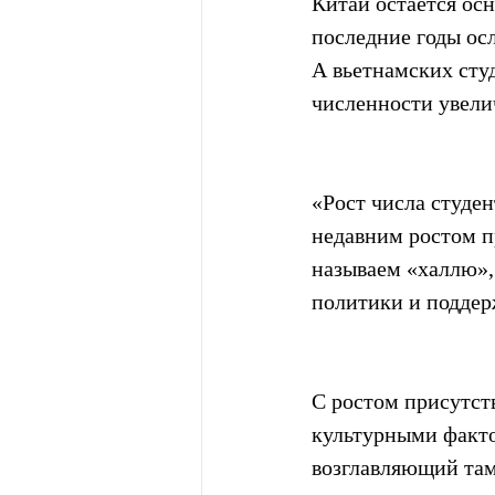
Китай остается ос
последние годы осла
А вьетнамских студ
численности увелич
«Рост числа студе
недавним ростом пр
называем «халлю»,
политики и поддер
С ростом присутст
культурными факто
возглавляющий там