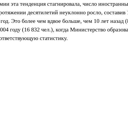
мии эта тенденция стагнировала, число иностранных
отяжении десятилетий неуклонно росло, составив 1
од. Это более чем вдвое больше, чем 10 лет назад (8
2004 году (16 832 чел.), когда Министерство образо
оответствующую статистику.