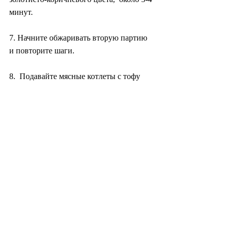
минут.
7. Начните обжаривать вторую партию 
и повторите шаги.
8.  Подавайте мясные котлеты с тофу 
теплыми или остывшими с дип-соусом.  
Чтобы его приготовить, смешайте 
соевый соус, уксус и сахар в небольшой  
миске.
Холли Форд 
(
https://www.beyondkimchee.com
)
----
Хе  Гён Форд (также известная как 