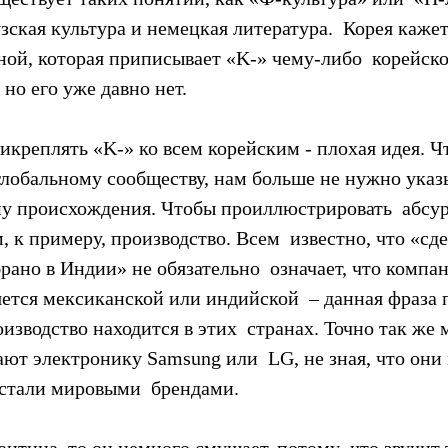
зская культура и немецкая литература.  Корея кажет
ой, которая приписывает «K-» чему-либо  корейско
 но его уже давно нет.
икреплять «K-» ко всем корейским - плохая идея. Ч
глобальному сообществу, нам больше не нужно указы
ну происхождения. Чтобы проиллюстрировать  абсу
, к примеру, производство. Всем  известно, что «сде
ано в Индии» не обязательно  означает, что компа
ется мексиканской или индийской  – данная фраза 
роизводство находится в этих  странах. Точно так же 
т электронику Samsung или  LG, не зная, что они 
стали мировыми  брендами.
антина, то он немного смущает, потому  что звучит т