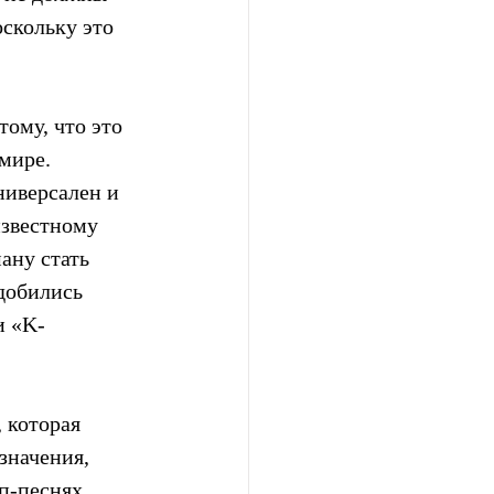
скольку это  
ому, что это 
мире.  
ниверсален и 
известному 
ану стать 
добились 
и «K-
 которая 
значения, 
п-песнях. 