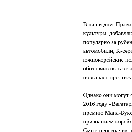
В наши дни  Прави
культуры  добавляю
популярно за рубеж
автомобили, K-сер
южнокорейские пол
обозначив весь это
повышает престиж 
Однако они могут о
2016 году «Вегета
премию Мана-Букер
признанием корейс
Смит, переводчик 