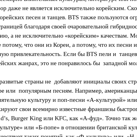
pop даже не является исключительно корейским. Скор
корейских песен и танцев. BTS также пользуются ог
раницей благодаря своей очаровательной гибриднос
ию, а не исключительно «корейским» качествам. Мо
потому, что они из Кореи, а потому, что их песни и
ую привлекательность. Если бы BTS пели и  танцев
йских жанрах, это не понравилось бы  западной мо
 развитые страны не  добавляют инициалы своих стр
уре или  популярным песням. Например, американцы
иятельную культуру и поп-песни «А-культурой» или
кируют свои всемирно известные франшизы быстрог
d’s, Burger King или KFC, как «A-фуд». Точно так ж
культуре» или «Б-попе» в отношении британской кул
ществует таких понятий, как «Ф-культура» или  «Н-