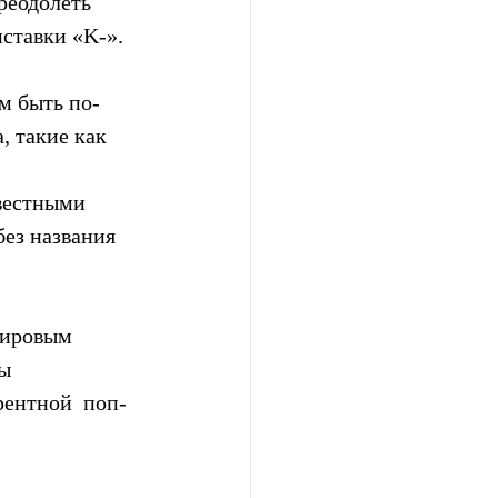
реодолеть 
ставки «K-». 
м быть по-
 такие как 
звестными 
без названия 
ировым  
ы  
рентной  поп-