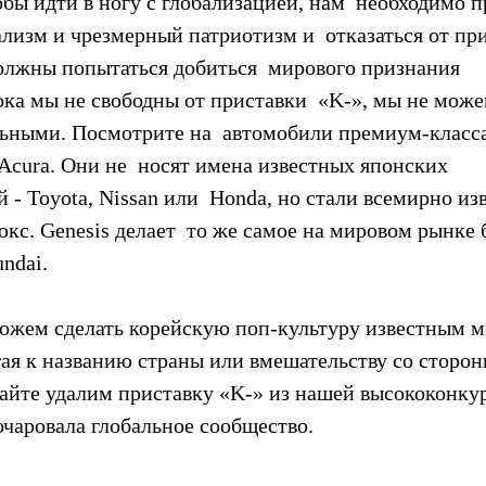
бы идти в ногу с глобализацией, нам  необходимо п
лизм и чрезмерный патриотизм и  отказаться от при
олжны попытаться добиться  мирового признания 
ока мы не свободны от приставки  «K-», мы не може
ьными. Посмотрите на  автомобили премиум-класса,
и Acura. Они не  носят имена известных японских 
 - Toyota, Nissan или  Honda, но стали всемирно и
кс. Genesis делает  то же самое на мировом рынке 
ndai.
можем сделать корейскую поп-культуру известным м
ая к названию страны или вмешательству со сторон
вайте удалим приставку «K-» из нашей высококонку
очаровала глобальное сообщество.