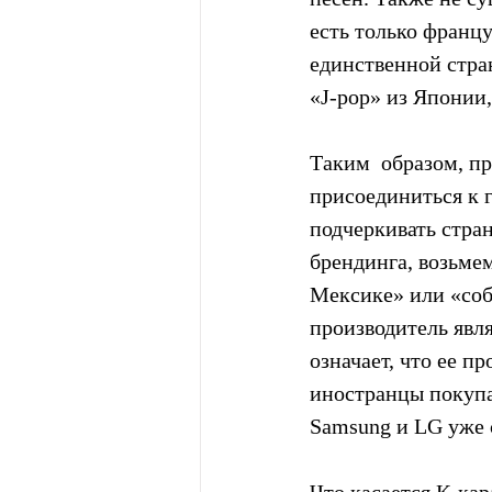
есть только францу
единственной стран
«J-pop» из Японии,
Таким  образом, пр
присоединиться к 
подчеркивать стра
брендинга, возьмем
Мексике» или «собр
производитель явля
означает, что ее п
иностранцы покупаю
Samsung и LG уже 
Что касается К-кар