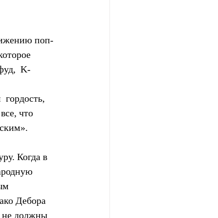
вижению поп-
оторое  
уд,  K-
 гордость, 
все, что 
йским».
ру. Когда в 
ародную 
ым 
ако Дебора 
 не должны 