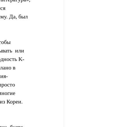
ся 
му. Да, был 
тобы  
вать  или 
рдность K-
лано в 
ния-
просто 
многие 
из Кореи. 
ак, будто 