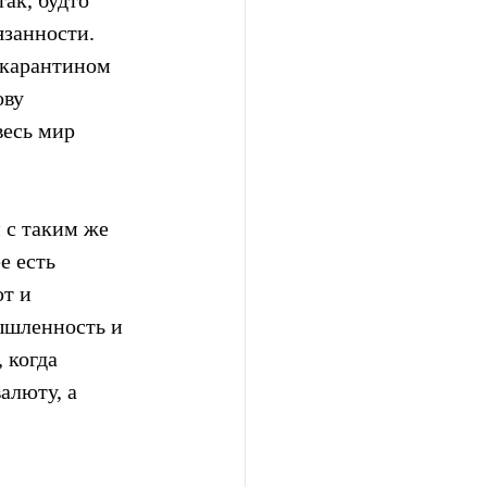
занности. 
 карантином 
ву 
весь мир 
 с таким же 
 есть  
т и  
ышленность и 
 когда 
алюту, а 