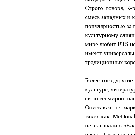
Строго  говоря, K-
смесь западных и 
популярностью за г
культурному слиян
мире любит BTS не 
имеют универсальн
традиционных коре
Более того, другие
культуре, литерат
свою всемирно  вл
Они также не  мар
такие как  McDonal
не  слышали о «Б-
песен. Также не су