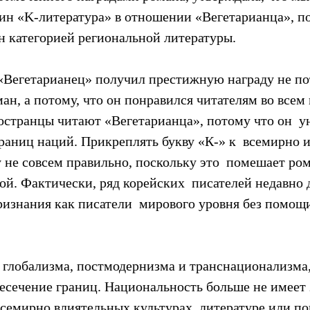
ин «K-литература» в отношении «Вегетарианца», по
н категорией региональной литературы.
 «Вегетарианец» получил престижную награду не пот
ан, а потому, что он понравился читателям во всем 
остранцы читают «Вегетарианца», потому что он  у
раниц наций. Прикреплять букву «К-» к  всемирно 
не совсем правильно, поскольку это  помешает ром
ой. Фактически, ряд корейских  писателей недавно 
изнания как писатели  мирового уровня без помощ
 глобализма, постмодернизма и транснационализма,
есечение границ. Национальность больше не имеет 
 всемирно влиятельных культурах, литературе или по