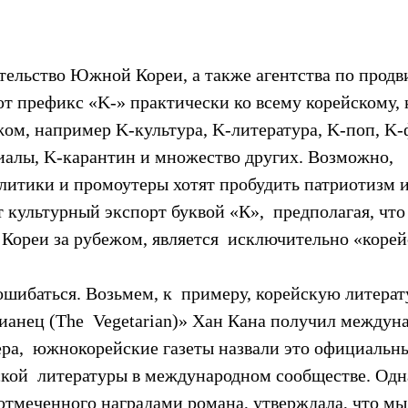
тельство Южной Кореи, а также агентства по прод
т префикс «K-» практически ко всему корейскому, к
ом, например K-культура, K-литература, K-поп, K-ф
иалы, K-карантин и множество других. Возможно,  
итики и промоутеры хотят пробудить патриотизм и 
т культурный экспорт буквой «К»,  предполагая, что 
Кореи за рубежом, является  исключительно «коре
шибаться. Возьмем, к  примеру, корейскую литерату
рианец (The  Vegetarian)» Хан Кана получил междун
а,  южнокорейские газеты назвали это официальн
кой  литературы в международном сообществе. Одн
 отмеченного наградами романа, утверждала, что мы