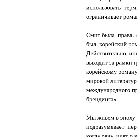
использовать  терм
ограничивает рома
Смит была  права.
был  корейский ром
Действительно, ин
выходит за рамки г
корейскому роману 
мировой литератур
международного пр
брендинга».
Мы живем в эпоху 
подразумевает  пер
когда речь  идет о