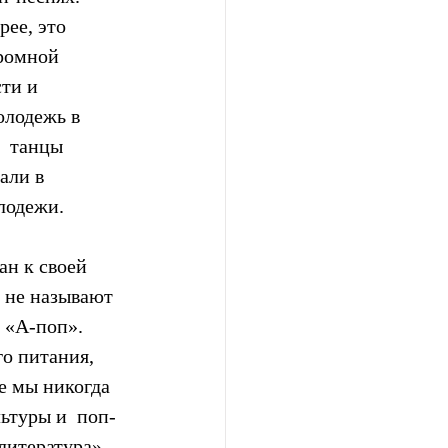
ее, это  
ромной  
ти и  
лодежь в  
  танцы 
али в 
лодежи.
ан к своей 
 не называют 
 «А-поп». 
о питания, 
е мы никогда 
ьтуры и  поп-
литература», 