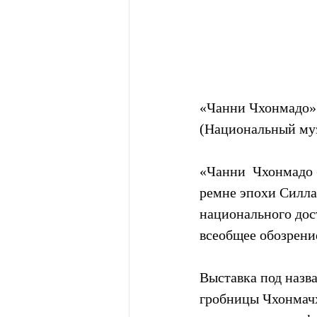
«Чанни Чхонмадо» 
(Национальный му
«Чанни  Чхонмадо 
ремне эпохи Силла (
национального дос
всеобщее обозрени
Выставка под назв
гробницы Чхонмачх