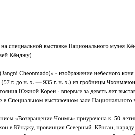
на специальной выставке Национального музея Кё
зей Кёнджу)
(Jangni Cheonmado)» - изображение небесного коня 
57 г. до н. э. — 935 г. н. э.) из гробницы Чхонмачон,
тояния Южной Кореи - впервые за девять лет выстав
е в Специальном выставочном зале Национального 
анием «Возвращение Чонмы» приурочена к  50-лети
он в Кёнджу, провинция Северный  Кёнсан, наряду 