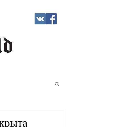
ткрыта