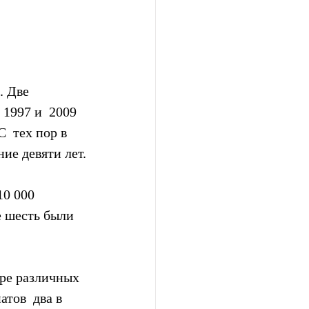
 Две  
1997 и  2009 
  тех пор в 
ие девяти лет.
10 000 
е шесть были 
ре различных  
тов  два в 