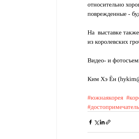
относительно хорош
поврежденные - бу
На  выставке такж
из королевских гр
Видео- и фотосъем
Ким Хэ Ён (hykim@
#южнаякорея
#кор
#достопримечател