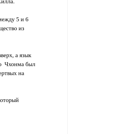
Силла.
между 5 и 6 
щество из 
ерх, а язык  
о  Чхонма был 
ертвых на 
который 