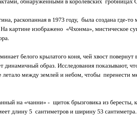
ктами, обнаруженными в королевских  гробницах 
ина, раскопанная в 1973 году,  была создана где-то 
 На картине изображено  «Чхонма», мистическое су
ора.
инает белого крылатого коня, чей хвост повернут вв
ет динамичный образ. Исследования показывают, чт
 летало между землей и небом, чтобы  перенести м
нный на «чанни» -  щиток брызговика из бересты, 
имеет длину 5  сантиметров и ширину 53 сантиметра.