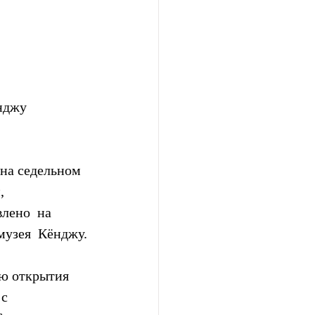
нджу 
на седельном  
  
лено  на 
музея  Кёнджу.
ю открытия 
с 