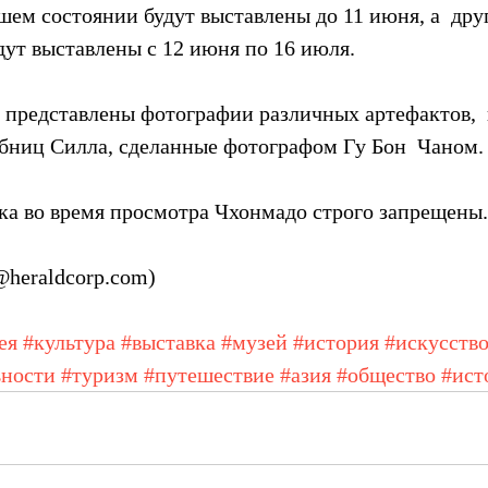
ем состоянии будут выставлены до 11 июня, а  друг
дут выставлены с 12 июня по 16 июля.
е представлены фотографии различных артефактов, 
обниц Силла, сделанные фотографом Гу Бон  Чаном.
ка во время просмотра Чхонмадо строго запрещены.
heraldcorp.com)
ея
#культура
#выставка
#музей
#история
#искусств
ьности
#туризм
#путешествие
#азия
#общество
#ист