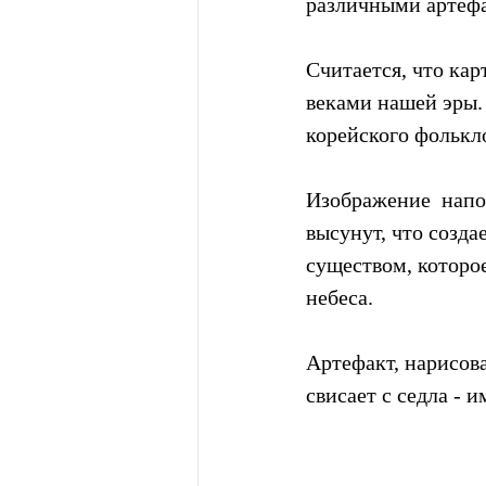
различными артефа
Считается, что карт
веками нашей эры.
корейского фолькл
Изображение  напом
высунут, что созда
существом, которое
небеса.
Артефакт, нарисова
свисает с седла - 