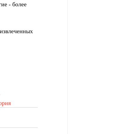
ие - более 
 извлеченных 
о
ория