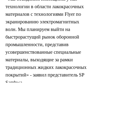
технологии в области лакокрасочных 
материалов с технологиями Flyer по 
экранированию электромагнитных 
волн. Мы планируем выйти на 
быстрорастущий рынок оборонной 
промышленности, представив 
усовершенствованные специальные 
материалы, выходящие за рамки 
традиционных жидких лакокрасочных 
покрытий» - заявил представитель SP 
Samhwa.
freiheit@heraldcorp.com
#южнаякорея
#корея
#политика
#экономика
#промышленность