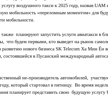
 услугу воздушного такси к 2025 году, назвав UAM 
шную мобильность «переломным моментом» для буд
сти мобильности.
также  планируют запустить услуги авиатакси в б
ны,  что будем первыми, кто выведет на рынок сам
о развитию нового бизнеса SK Telecom Ха Мин Ён во
, состоявшейся в Пусанский международный автоса
ственный не-производитель автомобилей,  участву
году, который стартовал в пятницу.  Во время недел
ния планирует представить свою  будущую услугу