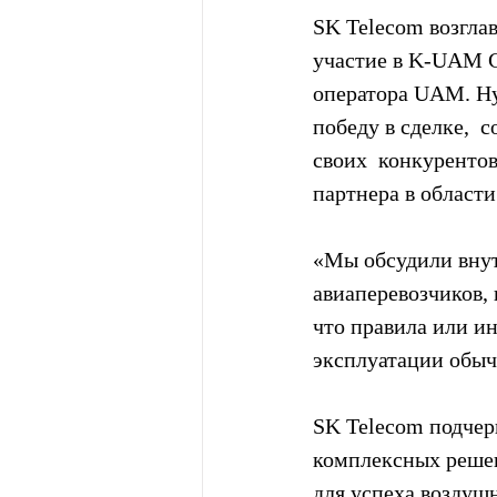
SK Telecom возглав
участие в K-UAM G
оператора UAM. Hy
победу в сделке,  
своих  конкурентов
партнера в области
«Мы обсудили внут
авиаперевозчиков, 
что правила или и
эксплуатации обыч
SK Telecom подчер
комплексных решени
для успеха воздуш