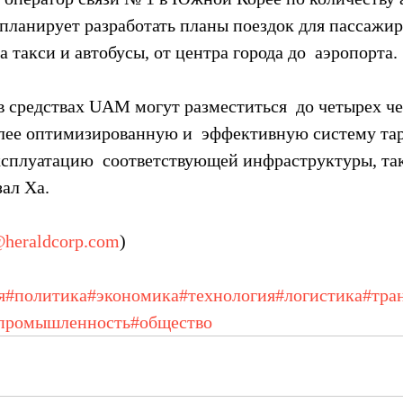
 планирует разработать планы поездок для пассажиро
 такси и автобусы, от центра города до  аэропорта.
в средствах UAM могут разместиться  до четырех че
лее оптимизированную и  эффективную систему тар
эксплуатацию  соответствующей инфраструктуры, так
ал Ха.
heraldcorp.com
)
я
#политика
#экономика
#технология
#логистика
#тра
промышленность
#общество