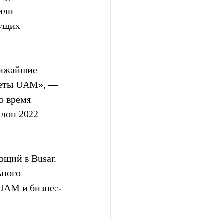
или 
ущих 
лижайшие 
олеты UAM», — 
 время  
лон 2022  
ющий в Busan 
ьного 
 UAM и бизнес-