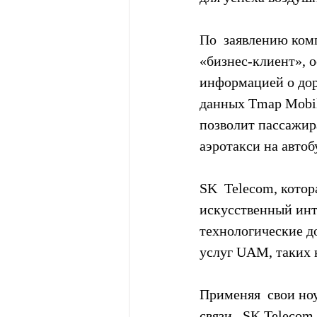
По  заявлению комп
«бизнес-клиент», о
информацией о дор
данных Tmap Mobil
позволит пассажира
аэротакси на автоб
SK  Telecom, котор
искусственный инт
технологические до
услуг UAM, таких 
Применяя  свои но
связи,  SK Telecom