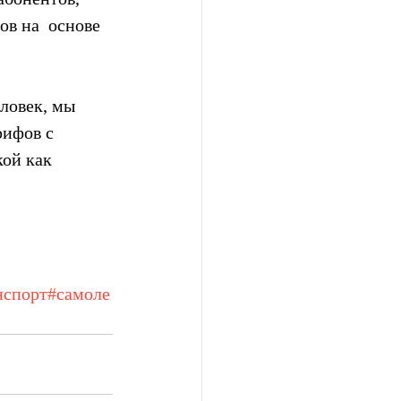
в на  основе 
ловек, мы 
ифов с 
ой как 
нспорт
#самоле