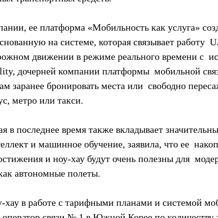
ании, ее платформа «Мобильность как услуга» созд
снованную на системе, которая связывает работу  
ожном движении в режиме реального времени с  и
ity, дочерней компании платформы  мобильной связ
м заранее бронировать места или  свободно переса
ус, метро или такси.
ая в последнее время также вкладывает значительные
еллект и машинное обучение, заявила, что ее  нако
стижения и ноу-хау будут очень полезны для  моде
как автономные полеты.
у-хау в работе с тарифными планами и системой мо
, оператор связи № 1 в Южной Корее по количеству а