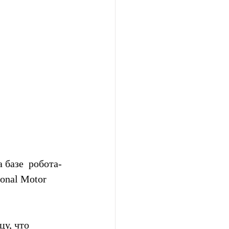
базе  робота-
onal Motor 
у, что 