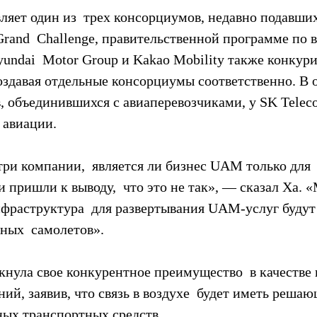
ляет один из  трех консорциумов, недавно подавших
rand  Challenge, правительственной программе по 
undai  Motor Group и Kakao Mobility также конкури
создавая отдельные консорциумы соответственно. В 
, объединившихся с авиаперевозчиками, у SK Teleco
 авиации.
ри компании,  является ли бизнес UAM только для 
и пришли к выводу,  что это не так», — сказал Ха. 
нфраструктура  для развертывания UAM-услуг будут 
ных  самолетов».
кнула свое конкурентное преимущество  в качестве
й, заявив, что связь в воздухе  будет иметь решаю
ных транспортных средств.