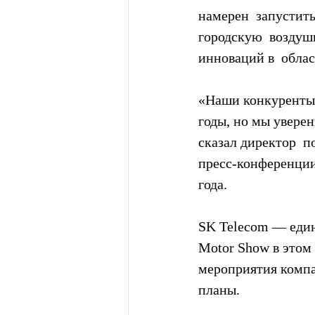
намерен  запустить
городскую  возду
инноваций в  обла
«Наши конкуренты 
годы, но мы увере
сказал директор  п
пресс-конференции
года.
SK Telecom — един
Motor Show в этом 
мероприятия компа
планы.