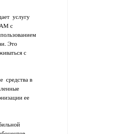
ает  услугу 
UAM с 
спользованием 
и. Это 
живаться с 
  средства в 
пленные 
рнизации ее 
бильной 
бонентов,  