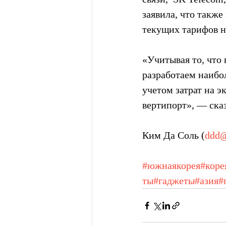
заявила, что также
текущих тарифов на
«Учитывая то, что 
разработаем наибо
учетом затрат на 
вертипорт», — сказ
Ким Да Соль (
ddd@
#южнаякорея
#коре
ты
#гаджеты
#азия
#