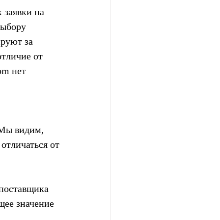
 заявки на 
выбору 
руют за 
отличие от 
m нет  
«Мы видим, 
отличаться от 
 поставщика 
щее значение 