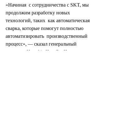
«Начиная  с сотрудничества с SKT, мы 
продолжим разработку новых 
технологий, таких  как автоматическая 
сварка, которые помогут полностью 
автоматизировать  производственный 
процесс», — сказал генеральный 
директор Hwashin Чон Со  Чжин.
Корреспондент Ким Хён Иль
joze@heraldcorp.com
#южнаякорея
#корея
#политика
#экономика
#промышленность
#технология
#финансы
#роботы
#искусственныйинтеллект
#общество
#машиностроние