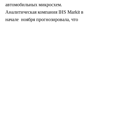
автомобильных микросхем. 
Аналитическая компания IHS Markit в 
начале  ноября прогнозировала, что 
мировой рынок автомобильных 
полупроводников  достигнет 67,6 млрд 
долларов к 2026 году, показывая 
ежегодные темпы  роста около 7 
процентов с примерно 40 млрд 
долларов на конец 2020 года.
Кроме  того, оценка Корейского 
института промышленных технологий 
за 2019 год  показала, что к 2022 году 
для одного автомобиля потребуется в 
среднем  около 2000 
полупроводниковых чипов, что в семь 
раз больше, чем в 2010  году, с 
появлением коммерческих беспилотных 