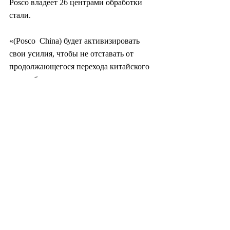
Posco владеет 26 центрами обработки 
стали.
«(Posco  China) будет активизировать 
свои усилия, чтобы не отставать от  
продолжающегося перехода китайского 
автомобильного рынка на  
электромобили», — сказал генеральный 
директор Posco China Сон Ён Сам.
Шим Ву Хён (
ws@heraldcorp.com
)
#южнаякорея
#корея
#политика
#экономик
а
#промышленность
#бизнес
#финансы
#ме
таллургия
#автомобили
#автопром
#культу
ра
#общество