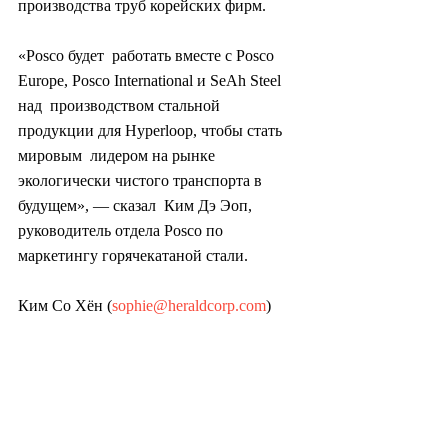
производства труб корейских фирм.
«Posco будет  работать вместе с Posco 
Europe, Posco International и SeAh Steel 
над  производством стальной 
продукции для Hyperloop, чтобы стать 
мировым  лидером на рынке 
экологически чистого транспорта в 
будущем», — сказал  Ким Дэ Эоп, 
руководитель отдела Posco по 
маркетингу горячекатаной стали.
Ким Со Хён (
sophie@heraldcorp.com
)
#южнаякорея
#корея
#политика
#экономик
а
#технология
#логистика
#общество
#куль
тура
#азия
#металлургия
#промышленност
ь
#бизнес