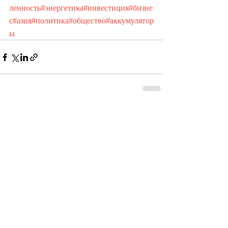
ленность
#энергетика
#инвестиция
#бизне
с
#азия
#политика
#общество
#аккумулятор
ы
Недавние посты
Смотреть все