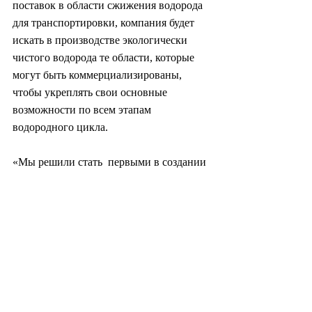
поставок в области сжижения водорода 
для транспортировки, компания будет  
искать в производстве экологически 
чистого водорода те области, которые  
могут быть коммерциализированы, 
чтобы укреплять свои основные  
возможности по всем этапам 
водородного цикла.
«Мы решили стать  первыми в создании 
инфраструктуры, формируя консорциум 
с ведущими  компаниями, чтобы заранее 
возглавить водородную отрасль, где 
важно  обеспечить технологию на 
начальном этапе», — сказал 
представитель  Hyundai E&C, добавив: 
«Мы планируем взять на себя 
инициативу в  реагировании на 