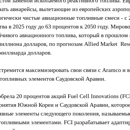
истой заменой ископаемого реактивного топлива. Е
зать авиарейсы, вылетающие из европейских аэропор
огически чистые авиационные топливные смеси - с 
тва в 2025 году до 63 процентов к 2050 году. Миров
йчивого авиационного топлива, который в прошлом г
миллиона долларов, по прогнозам Allied Market  Rese
 миллиарда долларов.
 стремится максимизировать свои связи с Aramco и в
топливных элементов Саудовской Аравии.
брела 20 процентов акций Fuel Cell Innovations (FCI
риятия Южной Кореи и Саудовской Аравии, которое 
ивные элементы следующего поколения, называемые
опливными элементами. FCI разрабатывает адаптир