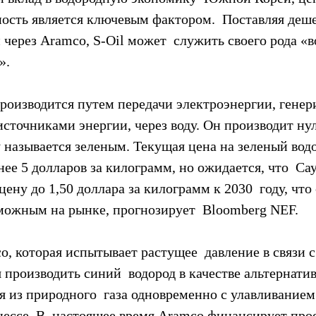
ость является ключевым фактором.  Поставляя деше
через Aramco, S-Oil может  служить своего рода «в
».
производится путем передачи электроэнергии, генер
сточниками энергии, через воду. Он производит нул
 называется зеленым. Текущая цена на зеленый водо
нее 5 долларов за килограмм, но ожидается, что  Са
ену до 1,50 доллара за килограмм к 2030  году, что 
можным на рынке, прогнозирует  Bloomberg NEF.
o, которая испытывает растущее  давление в связи 
 производить синий  водород в качестве альтернати
я из природного  газа одновременно с улавливанием 
цессе. В  настоящее время Aramco финансирует про