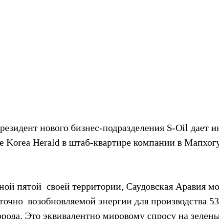
резидент нового бизнес-подразделения S-Oil дает и
 Korea Herald в штаб-квартире компании в Мапхогу
ной пятой  своей территории, Саудовская Аравия м
аточно  возобновляемой энергии для производства 5
орода. Это эквивалентно мировому спросу на зелены