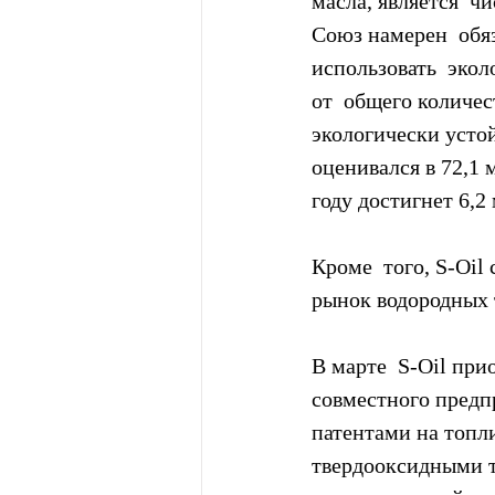
масла, является  ч
Союз намерен  обя
использовать  экол
от  общего количес
экологически усто
оценивался в 72,1 
году достигнет 6,2
Кроме  того, S-Oil
рынок водородных 
В марте  S-Oil прио
совместного предп
патентами на топл
твердооксидными т