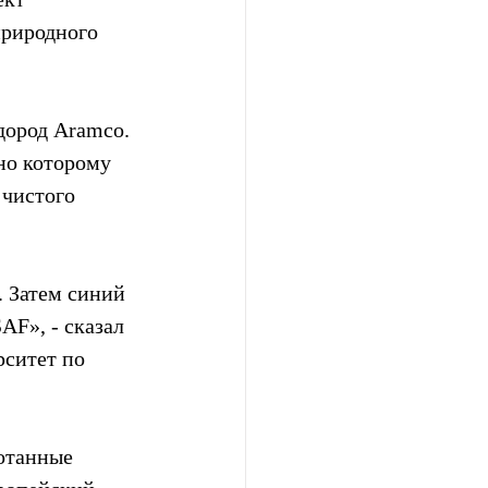
природного 
дород Aramco. 
но которому 
чистого  
. Затем синий 
AF», - сказал 
ситет по  
отанные 