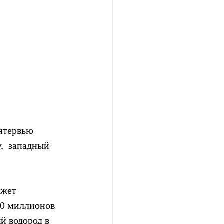
нтервью  
,  западный 
ожет 
30 миллионов 
й водород в 