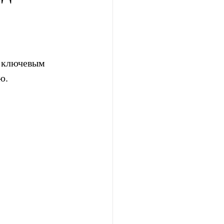
 ключевым  
ю.