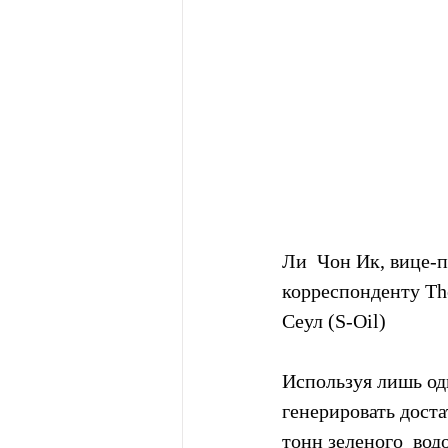
Ли  Чон Ик, вице-п
корреспонденту The
Сеул (S-Oil)
Используя лишь од
генерировать дост
тонн зеленого  вод