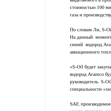
стоимостью 100 ми
газа и производств
По словам Ли, S-Oi
На данный  момент
синий  водород Ara
авиационного топл
«S-Oil будет закуп
водород Aramco буд
руководитель  S-O
специальности «хи
SAF, производимое 