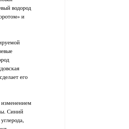
вый водород 
оротом» и 
ируемой  
евые  
род  
удовская 
сделает его 
с изменением 
вы. Синий 
углерода, 
ект 