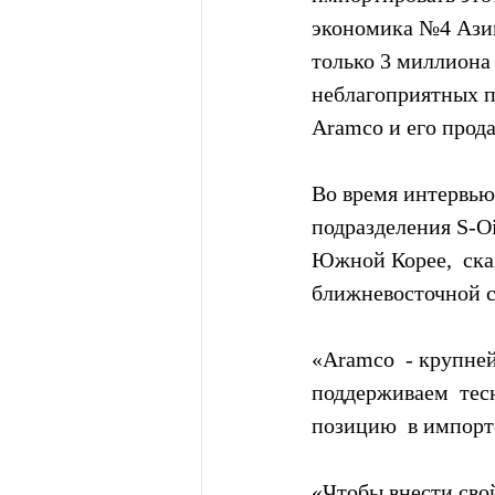
экономика №4 Азии 
только 3 миллиона 
неблагоприятных п
Aramco и его прод
Во время интервью
подразделения S-Oi
Южной Корее,  сказ
ближневосточной с
«Aramco  - крупне
поддерживаем  тес
позицию  в импорте
«Чтобы внести сво