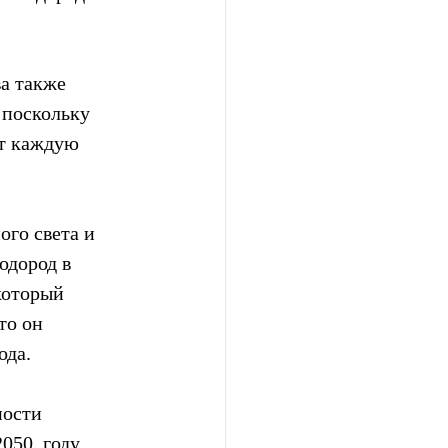
а также 
 поскольку 
ет каждую 
го света и 
одород в 
который 
то он 
ода.
ости  
050  году 