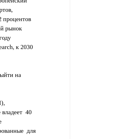
вропейский 
тов, 
2 процентов 
ой рынок  
оду  
arch, к 2030 
ыйти на  
),  
владеет  40 
  
ованные  для 