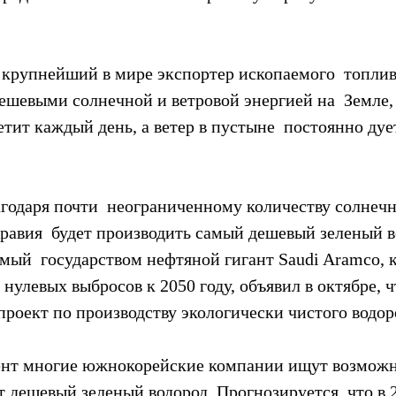
 крупнейший в мире экспортер ископаемого  топлив
ешевыми солнечной и ветровой энергией на  Земле,
тит каждый день, а ветер в пустыне  постоянно ду
годаря почти  неограниченному количеству солнечно
равия  будет производить самый дешевый зеленый в
мый  государством нефтяной гигант Saudi Aramco, 
 нулевых выбросов к 2050 году, объявил в октябре, ч
 проект по производству экологически чистого водор
ент многие южнокорейские компании ищут возможн
 дешевый зеленый водород. Прогнозируется, что в 2