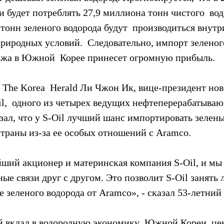
будет потреблять 27,9 миллиона тонн чистого  вод
тонн зеленого водорода будут  производиться внутри
риродных условий.  Следовательно, импорт зеленого
ажа в Южной  Корее принесет огромную прибыль.
 The Korea  Herald Ли Чжон Ик, вице-президент нов
l,  одного из четырех ведущих нефтеперерабатываю
ал, что у S-Oil лучший шанс импортировать зеленый
траны из-за ее особых отношений с Aramco.
йший акционер и материнская компания S-Oil, и мы
ные связи друг с другом. Это позволит S-Oil занят
 зеленого водорода от Aramco», - сказал 53-летний 
й вклад в водородную экономику  Южной Кореи, це