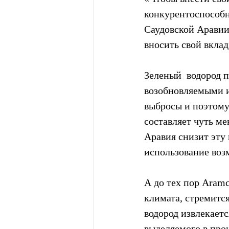
конкурентоспособн
Саудовской Аравии 
вносить свой вклад
Зеленый  водород 
возобновляемыми и
выбросы и поэтому
составляет чуть ме
Аравия снизит эту ц
использование воз
А до тех пор Aramc
климата, стремится
водород извлекаетс
выделяемого в про