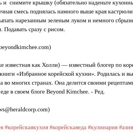
 и  снимите крышку (обязательно наденьте кухонны
яичная смесь поднялась намного выше края кастрюли
ыпать нарезанным зеленым луком и немного сбрызн
 Подавать сразу с рисом.
beyondkimchee.com)
е известная как Холли) — известный блогер по кор
книги «Избранное корейской кухни». Родилась и выр
 во многих странах. Она делится своими рецептами
де в своем блоге Beyond Kimchee. - Ред.
ews@heraldcorp.com)
ея
#корейскаякухня
#корейскаяеда
#кулинария
#азия