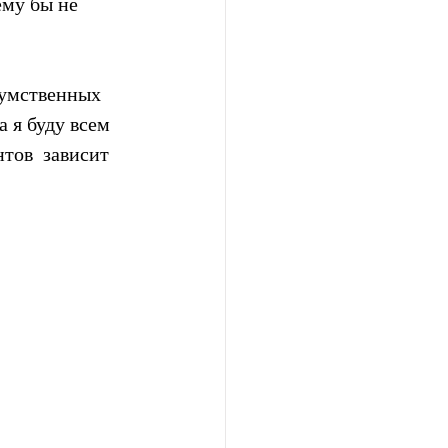
ему бы не 
 умственных 
 я буду всем 
тов  зависит 