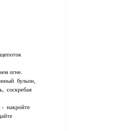
 щепоток  
нем огне.
иный  бульон, 
  соскребая 
 -  накройте 
айте 