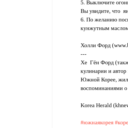
5. Выключите огонь
Вы увидите, что  
6. По желанию пос
кунжутным маслом.
Холли Форд (www.
---
Хе  Гён Форд (такж
кулинарии и автор 
Южной Корее, жила
воспоминаниями о е
Korea Herald (khn
#южнаякорея
#кор