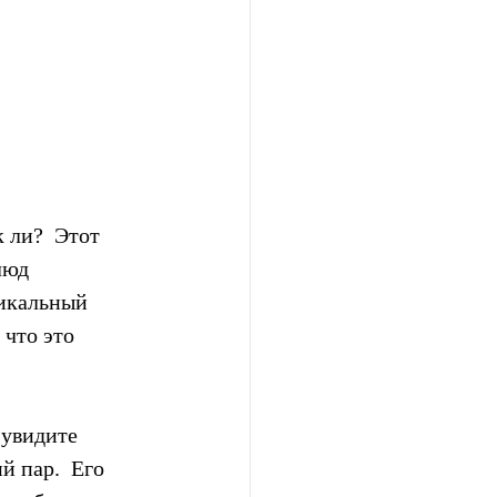
 ли?  Этот 
юд  
никальный 
 что это 
увидите  
 пар.  Его 