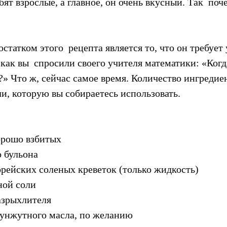
бят взрослые, а главное, он очень вкусный. Так  поч
татком этого  рецепта является то, что он требует
как вы  спросили своего учителя математики: «Когда
?» Что ж, сейчас самое время. Количество ингредиен
и, которую вы собираетесь использовать.
хорошо взбитых
о бульона
орейских соленых креветок (только жидкость)
ной соли
азрыхлителя
кунжутного масла, по желанию