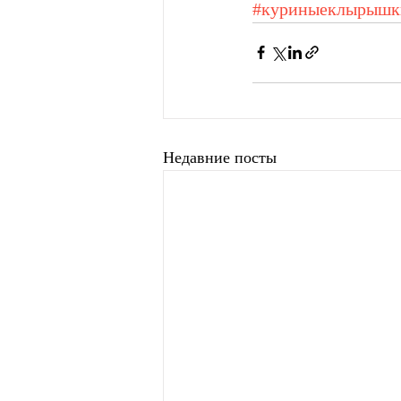
#куриныеклырышк
Недавние посты