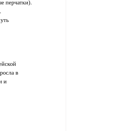
е перчатки). 
.
уть 
ейской  
осла в  
 и  