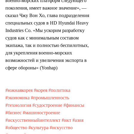
военно-морских платформ следующего 
поколения, имеет важное значение», — 
сказал Чжу Вон Хо, глава подразделения 
специальных судов в HD Hyundai Heavy 
Industries Co. «Мы ускорим разработку 
судов как с минимальным составом 
экипажа, так и полностью беспилотных, 
для укрепления военно-морских 
возможностей и увеличения экспорта в 
сфере обороны» (Yonhap)
#южнаякорея
#корея
#политика
#экономика
#промышленность
#технология
#судостроение
#финансы
#бизнес
#машиностроение
#искусственныйинтеллект
#икт
#азия
#общество
#культура
#искусство