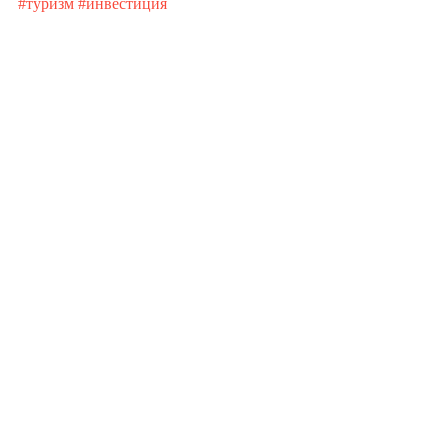
#туризм
#инвестиция
Недавние посты
Смотреть все