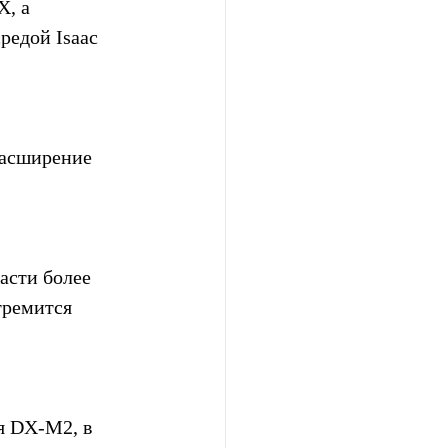
, а 
едой Isaac 
расширение 
асти более 
тремится 
.
я DX-M2, в 