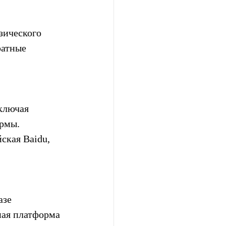
зического 
атные 
ключая 
рмы. 
ская Baidu, 
азе 
ная платформа 