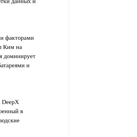
тки данных и 
ми факторами 
л Ким на 
ня доминирует 
батареями и 
я DeepX 
оенный в 
водские 