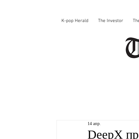
K-pop Herald
The Investor
Th
14 апр.
DeepX пр