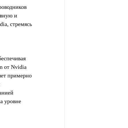
оводников 
вную и 
ia, стремясь 
беспечивая 
 от Nvidia 
яет примерно 
 
анией 
а уровне 