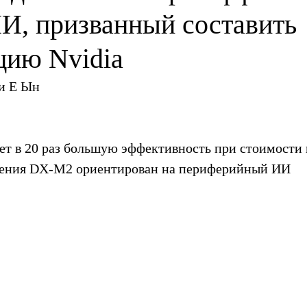
ИИ, призванный составить
цию Nvidia
и Е Ын
т в 20 раз большую эффективность при стоимости в
оления DX-M2 ориентирован на периферийный ИИ