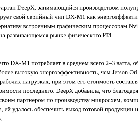
артап DeepX, занимающийся производством полупр
рует свой серийный чип DX-M1 как энергоэффекти
рнативу встроенным графическим процессорам Nvid
 на развивающемся рынке физического ИИ.
что DX-M1 потребляет в среднем всего 2–3 ватта, о
более высокую энергоэффективность, чем Jetson Orin
рабочих нагрузках, при этом его стоимость составл
оимости последнего. DeepX добавила, что благодаря
 своим партнером по производству микросхем, комп
s, ей удалось обеспечить выход готовой продукции н
.