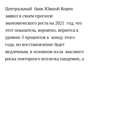
Центральный  банк Южной Кореи 
заявил в своем прогнозе 
экономического роста на 2021  год, что 
этот показатель, вероятно, вернется к 
уровню 3 процентов к  концу этого 
года, но восстановление будет 
медленным, в основном из-за  высокого 
риска повторного всплеска пандемии, а 
также из-за задержки рост  доходов 
домохозяйств.
Ранее на прошлой неделе крупные  
иностранные инвестиционные банки 
выпустили прогноз, что четвертая по  
величине экономика Азии вырастет на 
2,7–5 процентов в годовом  исчислении, 
согласно докладу Корейского центра 