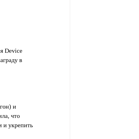
я Device 
аграду в 
он) и 
ла, что 
 и укрепить 