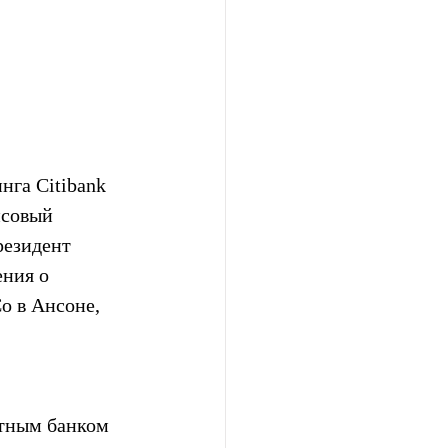
нга Citibank 
нсовый 
езидент 
ния о 
o в Ансоне, 
ртным банком 