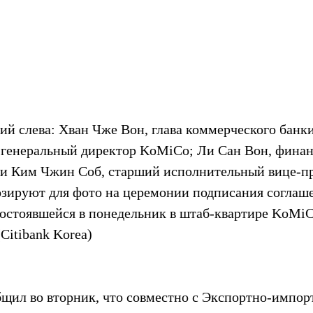
ий слева: Хван Чже Вон, глава коммерческого банки
, генеральный директор KoMiCo; Ли Сан Вон, фина
и Ким Чжин Соб, старший исполнительный вице-пр
озируют для фото на церемонии подписания соглаше
остоявшейся в понедельник в штаб-квартире KoMiC
Citibank Korea)
общил во вторник, что совместно с Экспортно-импо