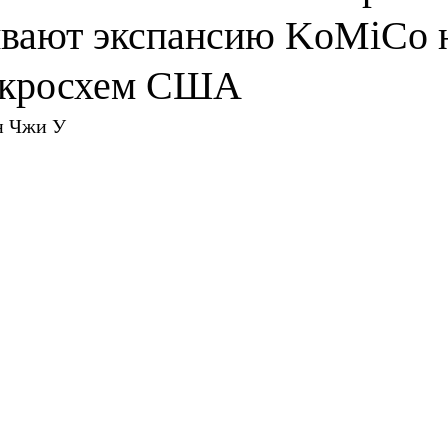
вают экспансию KoMiCo 
икросхем США
н Чжи У