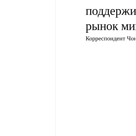
поддержи
рынок м
Корреспондент Чо