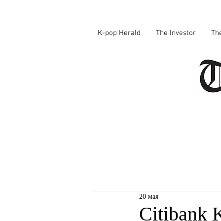
K-pop Herald
The Investor
Th
20 мая
Citibank 