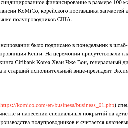
 синдицированное финансирование в размере 100 м
пансии KoMiCo, корейского поставщика запчастей д
рынке полупроводников США.
нсировании было подписано в понедельник в штаб-
провинция Кёнги. На церемонии присутствовали гла
кинга Citibank Korea Хван Чже Вон, генеральный ди
 и старший исполнительный вице-президент Эксим
 
https://komico.com/en/business/business_01.php
) спе
чистке и нанесении специальных покрытий на дета
производства полупроводников и считается ключевы