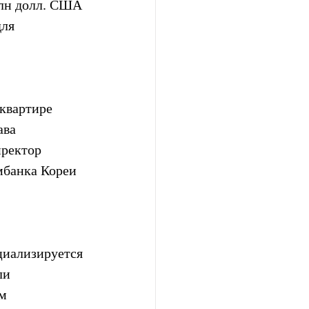
лн долл. США 
ля 
квартире 
ва 
ректор 
банка Кореи 
циализируется 
ли 
м 