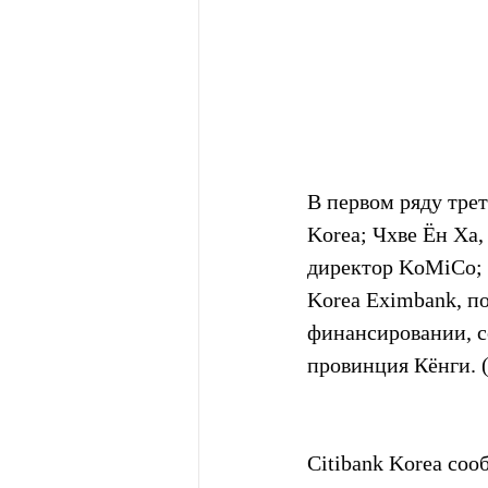
В первом ряду трет
Korea; Чхве Ён Ха
директор KoMiCo; 
Korea Eximbank, п
финансировании, с
провинция Кёнги. (
Citibank Korea со