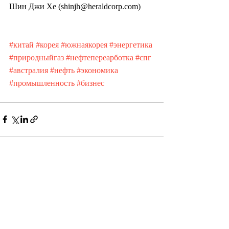
Шин Джи Хе (shinjh@heraldcorp.com)
#китай
#корея
#южнаякорея
#энергетика
#природныйгаз
#нефтепереарботка
#спг
#австралия
#нефть
#экономика
#промышленность
#бизнес
Недавние посты
Смотреть все