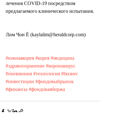
лечения COVID-19 посредством 
предлагаемого клинического испытания.
Лим Чон Ё (kaylalim@heraldcorp.com)
#южнаякорея
#корея
#медицина
#здравоохранение
#коронавирус
#пневмония
#технология
#бизнес
#инвестиции
#фондовыйрынок
#финансы
#фондоваябиржа