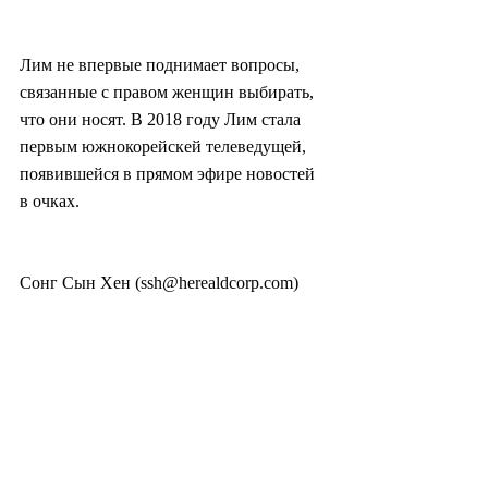
Лим не впервые поднимает вопросы, 
связанные с правом женщин выбирать, 
что они носят. В 2018 году Лим стала 
первым южнокорейскей телеведущей, 
появившейся в прямом эфире новостей 
в очках.
Сонг Сын Хен (ssh@herealdcorp.com)
#южнаякорея
#корея
#мода
#бюстгальтер
#общество
#культура
#одежда
#скандал
#нижнеебелье
#социология
#психология
#платья