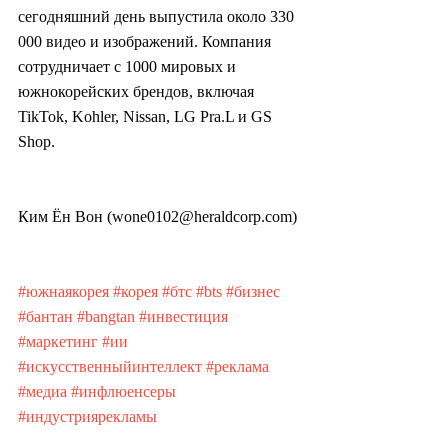
сегодняшний день выпустила около 330 
000 видео и изображений. Компания 
сотрудничает с 1000 мировых и 
южнокорейских брендов, включая 
TikTok, Kohler, Nissan, LG Pra.L и GS 
Shop.
Ким Ён Вон (wone0102@heraldcorp.com)
#южнаякорея
#корея
#бтс
#bts
#бизнес
#бантан
#bangtan
#инвестиция
#маркетинг
#ии
#искусственныйинтеллект
#реклама
#медиа
#инфлюенсеры
#индустриярекламы