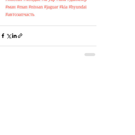
#ман
#man
#nissan
#jaguar
#kia
#hyundai
#автозапчасть
Недавние посты
Смотреть все