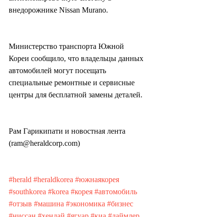
внедорожнике Nissan Murano.
Министерство транспорта Южной 
Кореи сообщило, что владельцы данных 
автомобилей могут посещать 
специальные ремонтные и сервисные 
центры для бесплатной замены деталей.
Рам Гарикипати и новостная лента 
(ram@heraldcorp.com)
#herald
#heraldkorea
#южнаякорея
#southkorea
#korea
#корея
#автомобиль
#отзыв
#машина
#экономика
#бизнес
#ниссан
#хендай
#ягуар
#киа
#даймлер