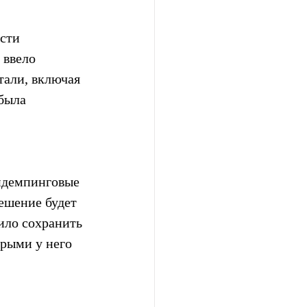
сти 
ввело 
тали, включая 
была 
идемпинговые 
ешение будет 
ило сохранить 
рыми у него 