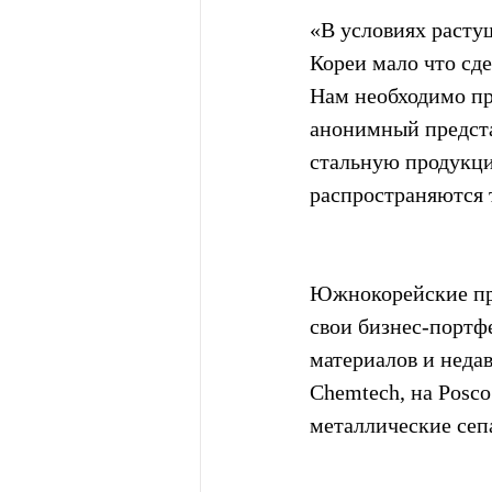
«В условиях расту
Кореи мало что сд
Нам необходимо при
анонимный предста
стальную продукци
распространяются 
Южнокорейские про
свои бизнес-портфе
материалов и недав
Chemtech, на Posco
металлические сеп