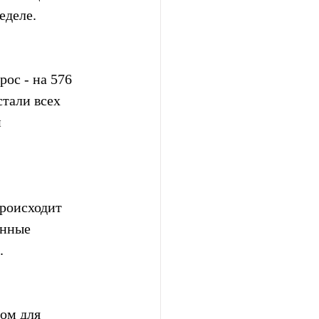
еделе.
ос - на 576 
тали всех 
 
роисходит 
енные 
.
ом для 