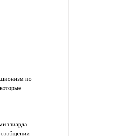
кционизм по 
которые 
 миллиарда 
в сообщении 