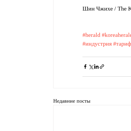
Шин Чжихе / The Ko
#herald
#koreaheral
#индустрия
#тари
Недавние посты