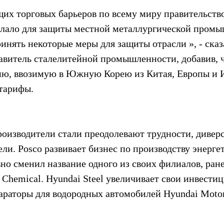
щих торговых барьеров по всему миру правительст
елало для защиты местной металлургической промы
нять некоторые меры для защиты отрасли », - сказ
витель сталелитейной промышленности, добавив, ч
ю, ввозимую в Южную Корею из Китая, Европы и И
тарифы.
изводители стали преодолевают трудности, дивер
ли. Posco развивает бизнес по производству энерге
но сменил название одного из своих филиалов, ране
 Chemical. Hyundai Steel увеличивает свои инвестиц
араторы для водородных автомобилей Hyundai Motor