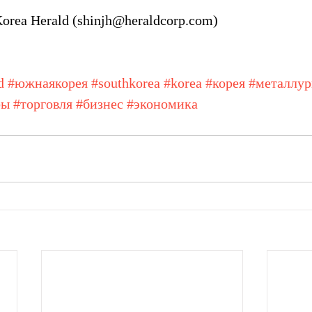
rea Herald (shinjh@heraldcorp.com)
d
#южнаякорея
#southkorea
#korea
#корея
#металлур
фы
#торговля
#бизнес
#экономика