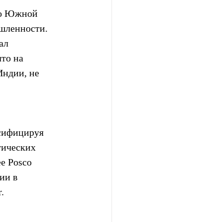
во Южной 
шленности. 
ал 
то на 
ндии, не 
сифицируя 
тических 
е Posco 
ии в 
.