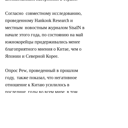
Согласно  совместному исследованию, 
проведенному Hankook Research и 
местным  новостным журналом SisaIN в 
начале этого года, по состоянию на май  
южнокорейцы придерживались менее 
благоприятного мнения о Китае, чем о  
Японии и Северной Корее.
Опрос Pew, проведенный в прошлом 
году,  также показал, что негативное 
отношение к Китаю усилилось в 
последние  годы во всем мире, в том 
числе в Южной Корее, где 75 процентов 
 придерживались неблагоприятного 
взгляда на Китай и лишь 24 процента  
относились к стране положительно.