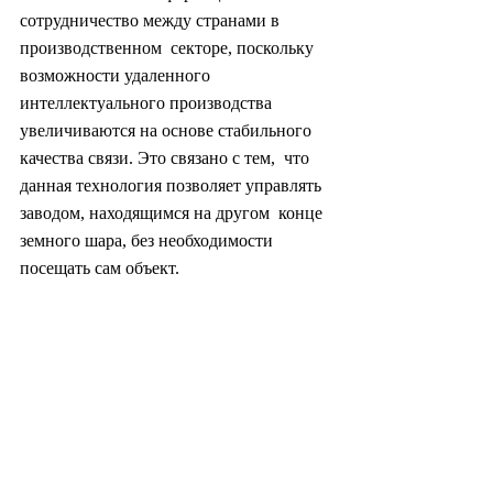
сотрудничество между странами в 
производственном  секторе, поскольку 
возможности удаленного 
интеллектуального производства  
увеличиваются на основе стабильного 
качества связи. Это связано с тем,  что 
данная технология позволяет управлять 
заводом, находящимся на другом  конце 
земного шара, без необходимости 
посещать сам объект.
«Поскольку  умными фабриками можно 
управлять дистанционно не только 
внутри страны,  но и из-за рубежа, есть 
надежда, что это поможет справиться с  
повышенными запросами на 
бесконтактную деятельность, которые 
значительно  возросли на фоне 