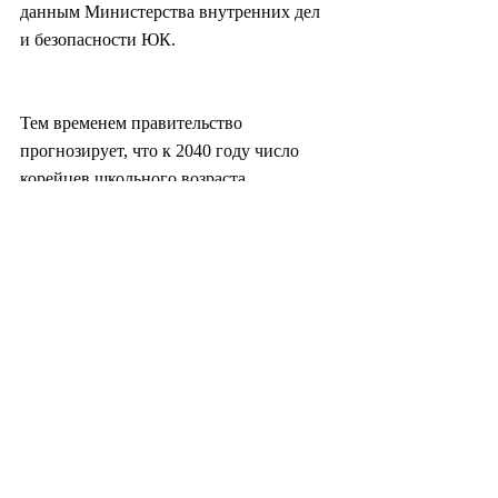
данным Министерства внутренних дел 
и безопасности ЮК.
Тем временем правительство 
прогнозирует, что к 2040 году число 
корейцев школьного возраста 
сократится вдвое, что усугубит дефицит 
мест в университетах.
Отражая эти изменения, Министерство 
образования также объявило об 
изменениях в иммиграционной 
политике для иностранных студентов. 
Правительство планирует сократить 
минимальный срок, необходимый для 
получения постоянного вида на 