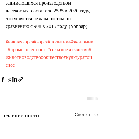
занимающихся производством  
насекомых, составило 2535 в 2020 году, 
что является резким ростом по 
сравнению с 908 в 2015 году. (Yonhap)
#южнаякорея
#корея
#политика
#экономик
а
#промышленность
#сельскоехозяйство
#
животноводство
#общество
#культура
#би
знес
Недавние посты
Смотреть все