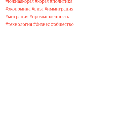
#южнаякорея
#корея
#политика
#экономика
#виза
#иммиграция
#миграция
#промышленность
#технология
#бизнес
#общество
#культура
Недавние посты
Смотреть все